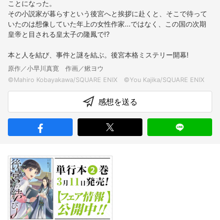
ことになった。
その小説家が暮らすという後宮へと挨拶に赴くと、そこで待って
いたのは想像していた年上の女性作家…ではなく、この国の次期
皇帝と目される皇太子の隆鳳で!?
本と人を結び、事件と謎を結ぶ。後宮本格ミステリー開幕!
原作／小早川真寛 作画／鰍ヨウ
感想を送る