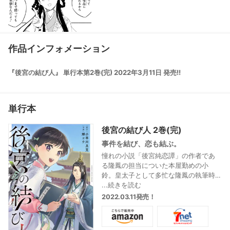
作品インフォメーション
『後宮の結び人』 単行本第2巻(完) 2022年3月11日 発売!!
単行本
後宮の結び人 2巻(完)
事件を結び、恋も結ぶ。
憧れの小説「後宮純恋譚」の作者であ
る隆鳳の担当についた本屋勤めの小
鈴。皇太子として多忙な隆鳳の執筆時
間を作るため、後宮内で起こる問題の
...続きを読む
謎解きを任せられるようになってい
2022.03.11発売！
た。事件を共に解決していく中で、次
第に距離が近づいていく二人。しかし
ある日、隆鳳に皇后からお見合いの話