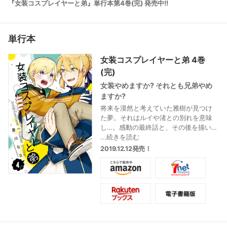
『女装コスプレイヤーと弟』単行本第4巻(完) 発売中!!
単行本
女装コスプレイヤーと弟 4巻
(完)
女装やめますか? それとも兄弟やめ
ますか?
将来を漠然と考えていた雅樹が見つけ
た夢。それはルイや渚との別れを意味
し…。感動の最終話と、その後を描いた
描き下ろしエピソード満載の最終巻!
...続きを読む
2019.12.12発売！