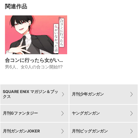
関連作品
合コンに行ったら女がいな
かった話
男6人、女0人の合コン開始!!?
SQUARE ENIX マガジン＆ブッ
月刊少年ガンガン
クス
月刊Gファンタジー
ヤングガンガン
月刊ガンガンJOKER
月刊ビッグガンガン