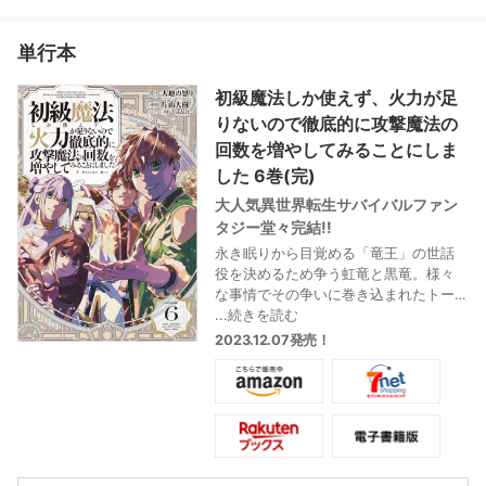
単行本
初級魔法しか使えず、火力が足
りないので徹底的に攻撃魔法の
回数を増やしてみることにしま
した 6巻(完)
大人気異世界転生サバイバルファン
タジー堂々完結!!
永き眠りから目覚める「竜王」の世話
役を決めるため争う虹竜と黒竜。様々
な事情でその争いに巻き込まれたトー
ルは、あまりにも理不尽かつ横柄な古
...続きを読む
竜たちの態度に我慢できず怒りをあら
2023.12.07発売！
わに。トールから浴びせられる暴言の
数々に激高する虹竜――…トールが虹竜
に向け放ったフルパワーの一撃を合図
に、互いの命とプライドを賭けた最終
決戦が始まる――!!