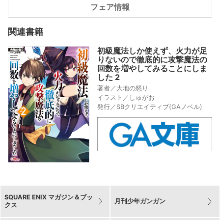
フェア情報
関連書籍
初級魔法しか使えず、火力が足
りないので徹底的に攻撃魔法の
回数を増やしてみることにしま
した 2
著者／大地の怒り
イラスト／しゅがお
発行／SBクリエイティブ(GAノベル)
SQUARE ENIX マガジン＆ブッ
月刊少年ガンガン
クス