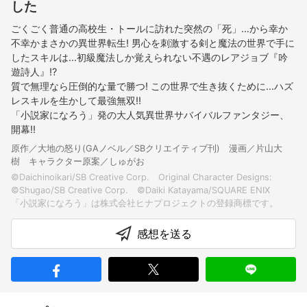
した
ごくごく普通の高校生・トールに訪れた突然の「死」…から幸か
不幸かまさかの異世界転生! 男心を刺激する剣と魔法の世界で手に
したスキルは…初級魔法しか覚えられない不遇のレアジョブ『吟
遊詩人』!?
質で無理なら圧倒的な量で勝つ! この世界で生き抜くために…ハズ
レスキルを生かして最強無双!!
「小説家になろう」発の大人気異世界サバイバルファンタジー、
開幕!!
原作／大地の怒り(GAノベル／SBクリエイティブ刊) 漫画／片山大
樹 キャラクター原案／しゅがお
©Daichinoikari/SB Creative Corp. Original Character Designs:
©Shugao/SB Creative Corp. ©Daiki Katayama/SQUARE ENIX
感想を送る