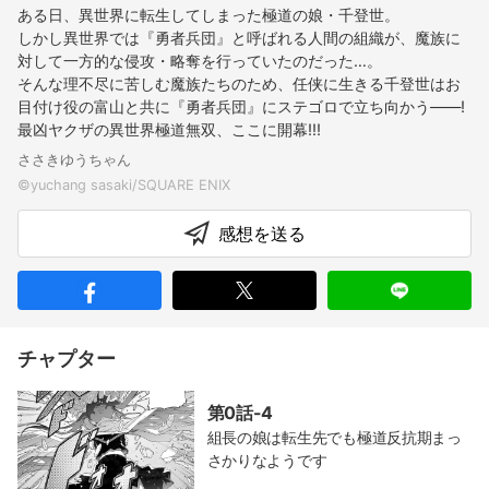
ある日、異世界に転生してしまった極道の娘・千登世。
しかし異世界では『勇者兵団』と呼ばれる人間の組織が、魔族に
対して一方的な侵攻・略奪を行っていたのだった…。
そんな理不尽に苦しむ魔族たちのため、任侠に生きる千登世はお
目付け役の富山と共に『勇者兵団』にステゴロで立ち向かう――!
最凶ヤクザの異世界極道無双、ここに開幕!!!
ささきゆうちゃん
感想を送る
チャプター
第0話-4
組長の娘は転生先でも極道反抗期まっ
さかりなようです