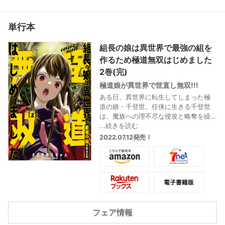
単行本
組長の娘は異世界で最強の組を
作るため極道無双はじめました
2巻(完)
極道娘が異世界で世直し無双!!!
ある日、異世界に転生してしまった極
道の娘・千登世。任侠に生きる千登世
は、魔族への理不尽な侵攻と略奪を繰
り返す人間の組織『勇者兵団』と対立
...続きを読む
し、見事に撃退してみせたのだった! し
2022.07.12発売！
かし、突如として『十二使徒』と呼ば
れる敵幹部が現れ、その圧倒的な力の
前に、千登世は己の無力を噛み締める
ことに…!?
最強ヤクザの異世界極道無双、第2巻!!
フェア情報