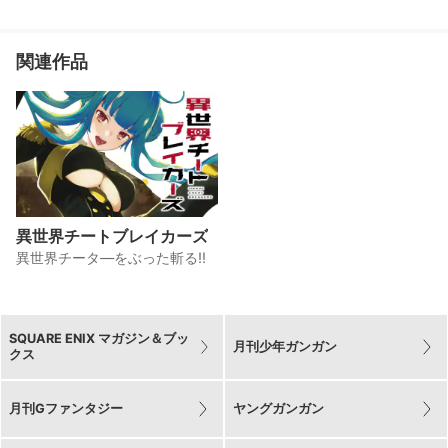
関連作品
異世界チートブレイカーズ
異世界チータ―をぶった斬る!!
SQUARE ENIX マガジン＆ブッ
月刊少年ガンガン
クス
月刊Gファンタジー
ヤングガンガン