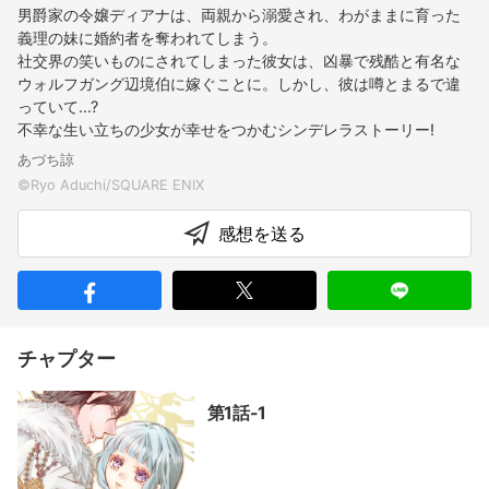
男爵家の令嬢ディアナは、両親から溺愛され、わがままに育った
義理の妹に婚約者を奪われてしまう。
社交界の笑いものにされてしまった彼女は、凶暴で残酷と有名な
ウォルフガング辺境伯に嫁ぐことに。しかし、彼は噂とまるで違
っていて…?
不幸な生い立ちの少女が幸せをつかむシンデレラストーリー!
あづち諒
感想を送る
チャプター
第1話-1