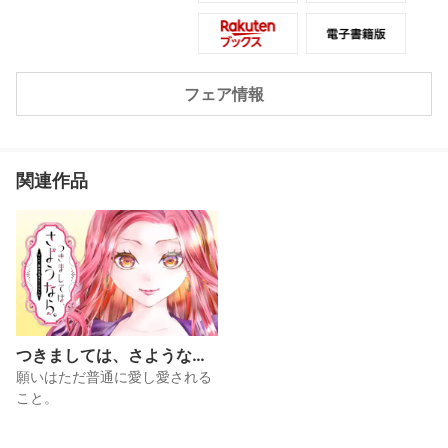
妹ミアが辺境に来襲…!?
少女が理不尽に立ち向かい幸せを手に
入れるシンデレラストーリー!
フェア情報
関連作品
つきましては、さような
ら。そして、聖女は逃げる
願いはただ普通に愛し愛される
ことにした。
こと。