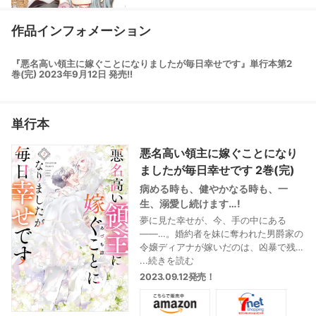
作品インフォメーション
『悪名高い領主に嫁ぐことになりましたが毎日幸せです』単行本第2
巻(完) 2023年9月12日 発売!!
単行本
悪名高い領主に嫁ぐことになり
ましたが毎日幸せです 2巻(完)
病める時も、健やかなる時も、一
生、溺愛し続けます…!
夢に見た幸せが、今、手の中にある
――…。婚約者を妹に奪われた男爵家の
令嬢ディアナが嫁いだのは、凶暴で残
酷と有名なウォルフガング辺境伯レオ
...続きを読む
ン。けれど、レオンは噂と真逆で優し
2023.09.12発売！
くて、ディアナを溺愛してくれて…? そ
んなレオンには、ある秘密が。さら
に、ディアナの幸せな噂を聞きつけた