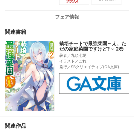
別収録!
フェア情報
関連書籍
栽培チートで最強菜園～え、た
だの家庭菜園ですけど?～ 2巻
著者／九頭七尾
イラスト／ごれ
発行／SBクリエイティブ(GA文庫)
関連作品