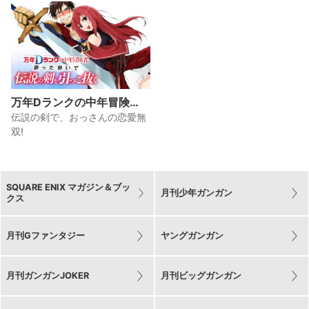
万年Dランクの中年冒険
者、酔った勢いで伝説の剣
伝説の剣で、おっさんの恋愛無
を引っこ抜く
双!
SQUARE ENIX マガジン＆ブッ
月刊少年ガンガン
クス
月刊Gファンタジー
ヤングガンガン
月刊ガンガンJOKER
月刊ビッグガンガン