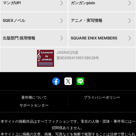
マンガUP!
ガンガンpixiv
SQEXノベル
アニメ・実写情報
出版部門 採用情報
SQUARE ENIX MEMBERS
JASRAC許諾
第9006541165Y38029号
著作権について
プライバシーポリシー
サポートセンター
本サイトの掲載作品はすべてフィクションです。実在の人物・団体・事件等には一
切関係ありません。
本サイト上に掲載の文章、画像、写真などを無断で複製することは法律で禁じられ