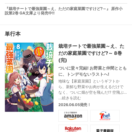
『栽培チートで最強菜園～え、ただの家庭菜園ですけど?～』 原作小
説第2巻 GA文庫より発売中!!
単行本
栽培チートで最強菜園～え、た
だの家庭菜園ですけど?～ 8巻
(完)
ついに堂々完結! お野菜と仲間ととも
に、トンデモないラストへ!
地味な【家庭菜園】というギフトか
ら、新鮮な野菜やお肉が生えるだけで
なく、ついに畑が空を飛んだ!? 空飛ぶ
絨毯ならぬ「空飛ぶ家庭菜園」のおか
...続きを読む
げで、剣のギフトを持つ妹・セナは翼
2026.06.05発売！
を得たも同然。レッドドラゴンとい
ざ、空中戦へ! さらに、シーファさんと
待望の2回目のデートも…?
おいしくてハッピーな最終話に乞うご
期待♡ 描き下ろし漫画とイラストも特