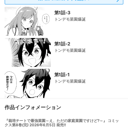
第1話-3
トンデモ菜園爆誕
第1話-2
トンデモ菜園爆誕
第1話-1
トンデモ菜園爆誕
作品インフォメーション
『栽培チートで最強菜園～え、ただの家庭菜園ですけど?～』 コミッ
クス第8巻(完) 2026年6月5日 発売!!