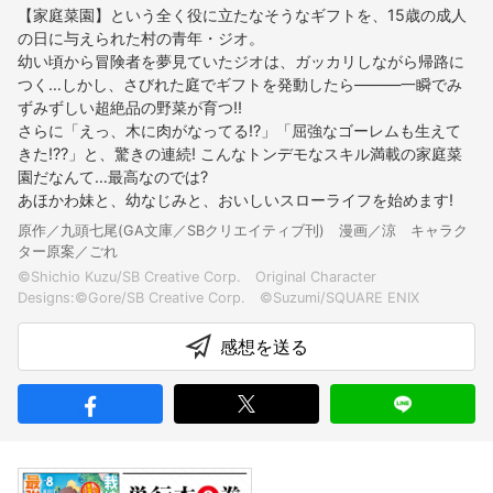
【家庭菜園】という全く役に立たなそうなギフトを、15歳の成人
の日に与えられた村の青年・ジオ。
幼い頃から冒険者を夢見ていたジオは、ガッカリしながら帰路に
つく…しかし、さびれた庭でギフトを発動したら―――一瞬でみ
ずみずしい超絶品の野菜が育つ!!
さらに「えっ、木に肉がなってる!?」「屈強なゴーレムも生えて
きた!??」と、驚きの連続! こんなトンデモなスキル満載の家庭菜
園だなんて…最高なのでは?
あほかわ妹と、幼なじみと、おいしいスローライフを始めます!
原作／九頭七尾(GA文庫／SBクリエイティブ刊) 漫画／涼 キャラク
ター原案／ごれ
©Shichio Kuzu/SB Creative Corp. Original Character
感想を送る