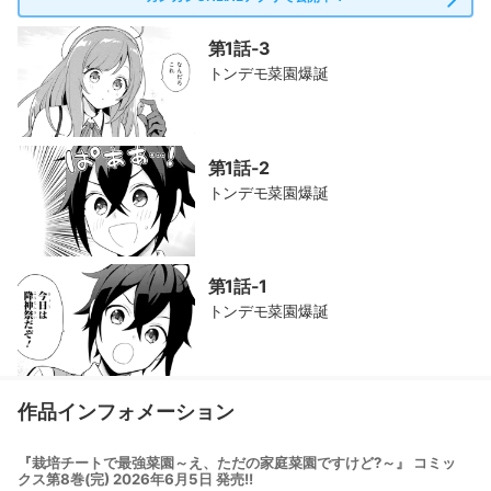
第1話-3
トンデモ菜園爆誕
第1話-2
トンデモ菜園爆誕
第1話-1
トンデモ菜園爆誕
作品インフォメーション
『栽培チートで最強菜園～え、ただの家庭菜園ですけど?～』 コミッ
クス第8巻(完) 2026年6月5日 発売!!