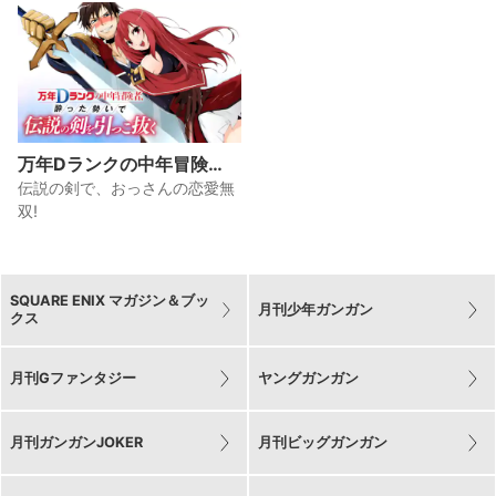
万年Dランクの中年冒険
者、酔った勢いで伝説の剣
伝説の剣で、おっさんの恋愛無
を引っこ抜く
双!
SQUARE ENIX マガジン＆ブッ
月刊少年ガンガン
クス
月刊Gファンタジー
ヤングガンガン
月刊ガンガンJOKER
月刊ビッグガンガン