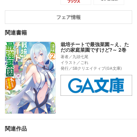
別収録!
フェア情報
関連書籍
栽培チートで最強菜園～え、た
だの家庭菜園ですけど?～ 2巻
著者／九頭七尾
イラスト／ごれ
発行／SBクリエイティブ(GA文庫)
関連作品