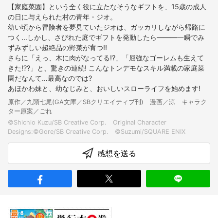
【家庭菜園】という全く役に立たなそうなギフトを、15歳の成人
の日に与えられた村の青年・ジオ。
幼い頃から冒険者を夢見ていたジオは、ガッカリしながら帰路に
つく…しかし、さびれた庭でギフトを発動したら―――一瞬でみ
ずみずしい超絶品の野菜が育つ!!
さらに「えっ、木に肉がなってる!?」「屈強なゴーレムも生えて
きた!??」と、驚きの連続! こんなトンデモなスキル満載の家庭菜
園だなんて…最高なのでは?
あほかわ妹と、幼なじみと、おいしいスローライフを始めます!
原作／九頭七尾(GA文庫／SBクリエイティブ刊) 漫画／涼 キャラク
ター原案／ごれ
©Shichio Kuzu/SB Creative Corp. Original Character
感想を送る