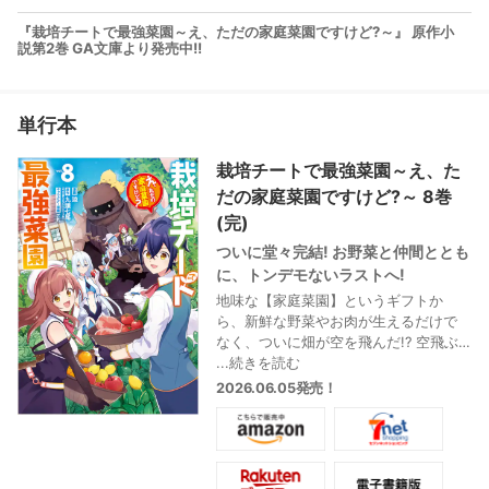
『栽培チートで最強菜園～え、ただの家庭菜園ですけど?～』 原作小
説第2巻 GA文庫より発売中!!
単行本
栽培チートで最強菜園～え、た
だの家庭菜園ですけど?～ 8巻
(完)
ついに堂々完結! お野菜と仲間ととも
に、トンデモないラストへ!
地味な【家庭菜園】というギフトか
ら、新鮮な野菜やお肉が生えるだけで
なく、ついに畑が空を飛んだ!? 空飛ぶ
絨毯ならぬ「空飛ぶ家庭菜園」のおか
...続きを読む
げで、剣のギフトを持つ妹・セナは翼
2026.06.05発売！
を得たも同然。レッドドラゴンとい
ざ、空中戦へ! さらに、シーファさんと
待望の2回目のデートも…?
おいしくてハッピーな最終話に乞うご
期待♡ 描き下ろし漫画とイラストも特