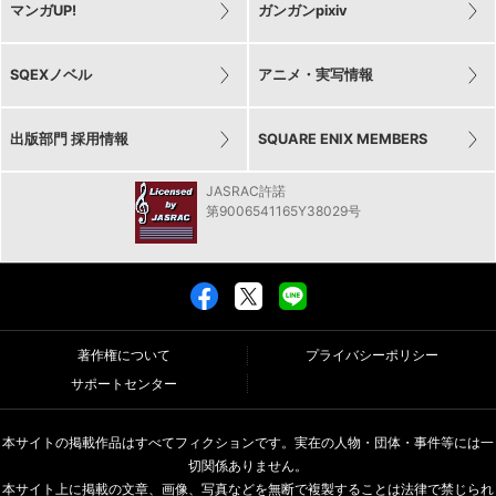
マンガUP!
ガンガンpixiv
SQEXノベル
アニメ・実写情報
出版部門 採用情報
SQUARE ENIX MEMBERS
JASRAC許諾
第9006541165Y38029号
著作権について
プライバシーポリシー
サポートセンター
本サイトの掲載作品はすべてフィクションです。実在の人物・団体・事件等には一
切関係ありません。
本サイト上に掲載の文章、画像、写真などを無断で複製することは法律で禁じられ