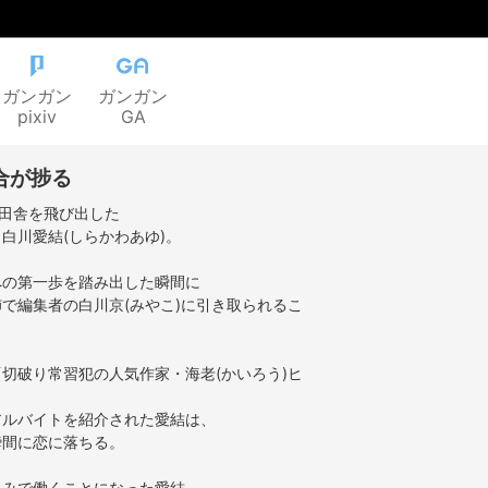
ガンガン
ガンガン
pixiv
GA
合が捗る
身田舎を飛び出した
白川愛結(しらかわあゆ)。
への第一歩を踏み出した瞬間に
で編集者の白川京(みやこ)に引き取られるこ
切破り常習犯の人気作家・海老(かいろう)ヒ
アルバイトを紹介された愛結は、
瞬間に恋に落ちる。
込みで働くことになった愛結。