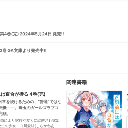
(完) 2024年5月24日 発売!!
巻 GA文庫より発売中!!
関連書籍
は百合が捗る 4巻(完)
の日常を続けるための、“普通”ではな
転機――。珠玉のガールズラブコ
完結。
”理由により家族や友人に誤解され家出
校生の少女・白川愛結(しらかわあ