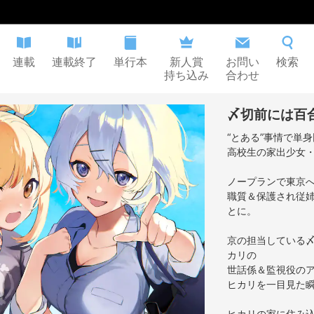
連載
連載終了
単行本
新人賞
お問い
検索
持ち込み
合わせ
〆切前には百
“とある”事情で単
高校生の家出少女・
ノープランで東京
職質＆保護され従姉
とに。
京の担当している〆
カリの
世話係＆監視役の
ヒカリを一目見た
ヒカリの家に住み