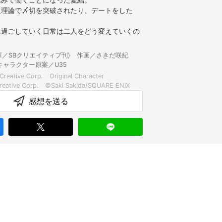
超理論で〆切を突破されたり、デートをした
に過ごしていく日常は二人をどう変えていくの
文庫／SBクリエイティブ刊) 作画／さきだ咲紀
ャラクター原案／U35
Creative Corp. Original Character
感想を送る