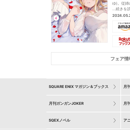
ゆ)。従姉
ら紹介さ
...続きを
(かいろ
2024.05
女の家で
くことに
うアイド
誘いで、
の生き様
る。そし
練が…?
フェア情
“普通”
ラブコメデ
SQUARE ENIX マガジン＆ブックス
月
月刊ガンガンJOKER
月
SQEXノベル
ア