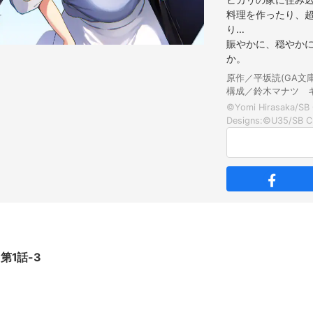
料理を作ったり、
り…
賑やかに、穏やか
か。
原作／平坂読(GA
構成／鈴木マナツ キ
©Yomi Hirasaka/SB 
第1話-3