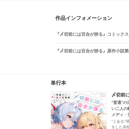
作品インフォメーション
『〆切前には百合が捗る』コミックス第4巻
『〆切前には百合が捗る』原作小説第2
単行本
〆切前に
“普通”
い二人の
メディ・
“とある
をした高