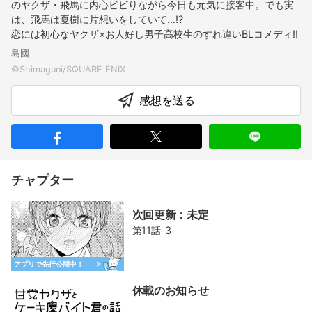
のヤクザ・飛馬に内心ビビりながら今日も元気に接客中。でも実
は、飛馬は夏樹に片想いをしていて…!?
恋には初心なヤクザ×お人好し男子高校生のすれ違いBLコメディ!!
島國
感想を送る
チャプター
次回更新：未定
第11話-3
アプリで先行公開中！
休載のお知らせ