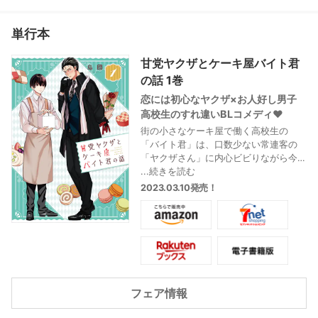
単行本
甘党ヤクザとケーキ屋バイト君
の話 1巻
恋には初心なヤクザ×お人好し男子
高校生のすれ違いBLコメディ♥
街の小さなケーキ屋で働く高校生の
「バイト君」は、口数少ない常連客の
「ヤクザさん」に内心ビビりながら今
日も元気に接客中! でも実は、ヤクザさ
...続きを読む
んはバイト君に片想いをしていて…!? そ
2023.03.10発売！
んなある日、不良に絡まれたところを
救われ、ヤクザさんの優しい一面を知
ったバイト君。甘いスイーツを通して
少しずつ二人は仲良くなっていくけ
ど、ヤクザさんの恋心はもどかしさが
増す一方で――。
フェア情報