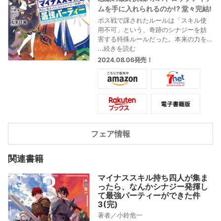
ムを手に入れられるのか!? 堂々完結!
ボス戦で課されたルールは「スキル使
用不可」という、奇跡のシナジーを妨
害する特殊ルールだった。本来の力を
出せずに防戦一方の中、アルヴィンは
...続きを読む
あることに気づく。――マイナススキ
2024.08.06発売！
ルを抱えながら、それでも努力してき
た俺たちが負けるわけないんだ! マイナ
ススキル持ちだからこそ磨かれた力
が、今ここで発揮される!? 戦いの中で
四人が見つけた、アイテムよりも大切
なものとは?
不幸な冒険者たちによる、究極の“支え
フェア情報
合い”冒険譚、堂々完結! 最後に小鈴危
一先生 描き下ろしSS「決起会」も特別
収録!
関連書籍
マイナススキル持ち四人が集ま
ったら、なんかシナジー発揮し
て最強パーティーができた件
3(完)
著者／小鈴危一