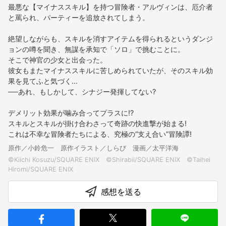
最悪な【マイナススキル】を持つ冒険者・アルヴィンは、厄介者
と罵られ、パーティーを追放されてしまう。
絶望しながらも、スキルを消すアイテムを得られるというダンジ
ョンの噂を聞き、無謀を承知で「ソロ」で挑むことに。
そこで神官の少女と出会った。
彼女もまたマイナススキルに苦しめられていたが、そのスキル効
果を見てふと気づく…
──あれ、もしかして、シナジー発揮してない?
デメリット効果が噛み合ってプラスに!?
スキルとスキルが掛け合わさって奇跡の快進撃が始まる!
これは不幸な冒険者たちによる、究極の“支え合い”冒険譚!
原作／小鈴危一 原作イラスト／しらび 漫画／太平洋海
©Kiichi Kosuzu/SQUARE ENIX ©Shirabii/SQUARE ENIX ©Taihei
感想を送る