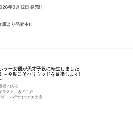
年3月12日 発売!!
庫より発売中!!
ホラー女優が天才子役に転生しました
3 ～今度こそハリウッドを目指します!
～
著者／鉄箱
イラスト／きのこ姫
発行／小学館(ガガガ文庫)