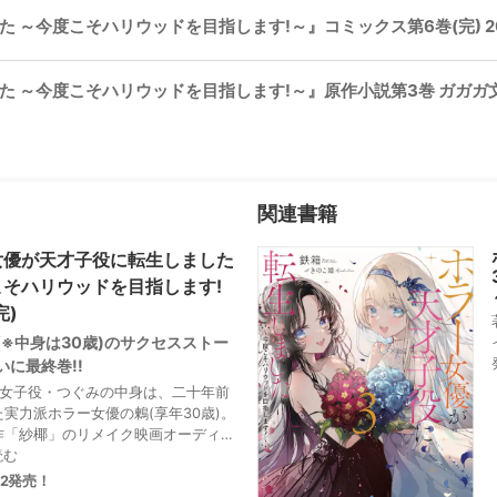
～今度こそハリウッドを目指します!～』コミックス第6巻(完) 2026
 ～今度こそハリウッドを目指します!～』原作小説第3巻 ガガガ文
関連書籍
女優が天才子役に転生しました
こそハリウッドを目指します!
完)
(※中身は30歳)のサクセスストー
いに最終巻!!
少女子役・つぐみの中身は、二十年前
実力派ホラー女優の鶫(享年30歳)。
作「紗椰」のリメイク映画オーディシ
親友・凛と再び向き合うことに! しか
読む
の鶫を生み出そうとする四条玲貴の手
.12発売！