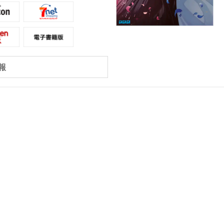
、凛は自分を失い…。そして明らかに
の異父妹・千鶴と玲貴のつながり。玲
りが頂点へと達したつぐみは“演技”を
を取り戻すことを誓う――!!
報