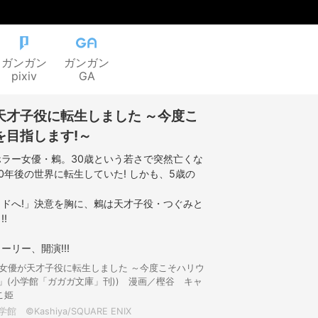
ガンガン
ガンガン
pixiv
GA
天才子役に転生しました ～今度こ
を目指します!～
ラー女優・鶫。30歳という若さで突然亡くな
0年後の世界に転生していた! しかも、5歳の
。
ドへ!」決意を胸に、鶫は天才子役・つぐみと
!
リー、開演!!!
ー女優が天才子役に転生しました ～今度こそハリウ
」(小学館「ガガガ文庫」刊)) 漫画／樫谷 キャ
こ姫