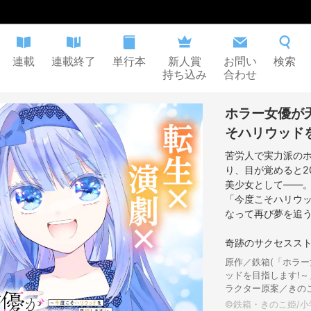
連載
連載終了
単行本
新人賞
お問い
検索
持ち込み
合わせ
ホラー女優が
そハリウッド
苦労人で実力派のホ
り、目が覚めると2
美少女として――
「今度こそハリウッ
なって再び夢を追う!
奇跡のサクセスストー
原作／鉄箱(「ホラ
ッドを目指します!～
ラクター原案／きの