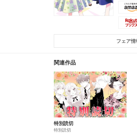
によって
なる、鶫
貴への怒
武器に、凛
フェア情
関連作品
特別読切
特別読切