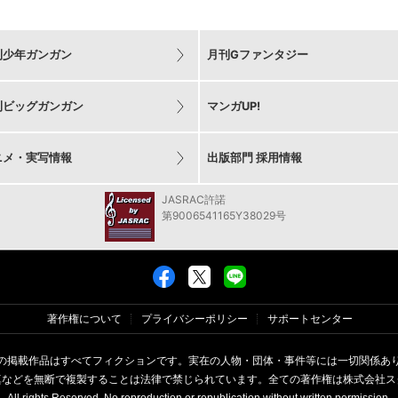
刊少年ガンガン
月刊Gファンタジー
刊ビッグガンガン
マンガUP!
ニメ・実写情報
出版部門 採用情報
JASRAC許諾
第9006541165Y38029号
著作権について
プライバシーポリシー
サポートセンター
の掲載作品はすべてフィクションです。実在の人物・団体・事件等には一切関係あ
真などを無断で複製することは法律で禁じられています。全ての著作権は株式会社ス