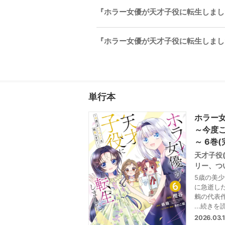
『ホラー女優が天才子役に転生しました 
『ホラー女優が天才子役に転生しました
単行本
ホラー
～今度
～ 6巻(
天才子役
リー、つ
5歳の美
に急逝した
鶫の代表
ョンで、
...続きを
し、第二
2026.03