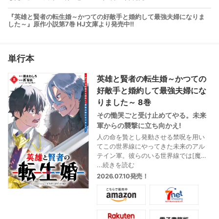
『英雄と賢者の転生婚～かつての好敵手と婚約して最強夫婦になりま
した～』原作小説第7巻 HJ文庫より発売中!!
単行本
英雄と賢者の転生婚～かつての
好敵手と婚約して最強夫婦にな
りました～ 8巻
その慟哭ごと受け止めてやる。未来
軍からの襲撃に立ち向かえ!
人の命を贄とし発動させる禁呪を用い
てこの世界線にやってきた未来のアル
テイン軍。彼らのいる世界線では[魔王]
により人類は滅亡に追いやられてい
...続きを読む
た…。禁呪を発生させないために、誰も
2026.07.10発売！
死なせないと決意したレイド。学園の
仲間たちや家族も総出で未来軍との戦
いに挑む!