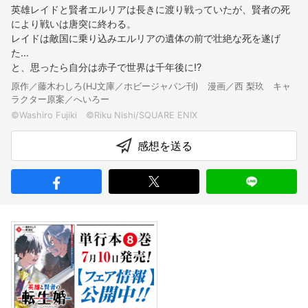
英雄レイドと賢者エルリアは長きに渡り戦っていたが、賢者の死
により戦いは唐突に終わる。
レイドは敵国に乗り込みエルリアの遺体の前で壮絶な死を遂げ
た…
と、思ったら自分は赤子で世界は千年後に!?
原作／藤木わしろ(HJ文庫／ホビージャパン刊) 漫画／西 梨玖 キャ
ラクター原案／へいろー
感想を送る