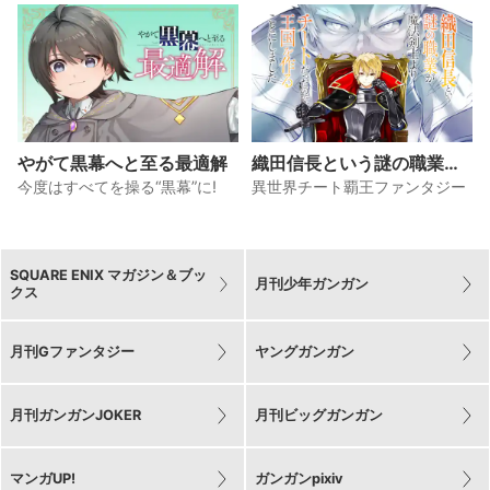
やがて黒幕へと至る最適解
織田信長という謎の職業が
魔法剣士よりチートだった
今度はすべてを操る“黒幕”に!
異世界チート覇王ファンタジー
ので、王国を作ることにし
ました
SQUARE ENIX マガジン＆ブッ
月刊少年ガンガン
クス
月刊Gファンタジー
ヤングガンガン
月刊ガンガンJOKER
月刊ビッグガンガン
マンガUP!
ガンガンpixiv