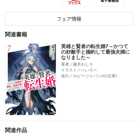
フェア情報
関連書籍
英雄と賢者の転生婚7～かつて
の好敵手と婚約して最強夫婦に
なりました～
著者／藤木わしろ
イラスト／へいろー
発行／ホビージャパン(HJ文庫)
関連作品