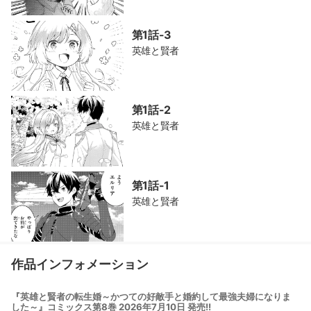
第1話-3
英雄と賢者
第1話-2
英雄と賢者
第1話-1
英雄と賢者
作品インフォメーション
『英雄と賢者の転生婚～かつての好敵手と婚約して最強夫婦になりま
した～』コミックス第8巻 2026年7月10日 発売!!