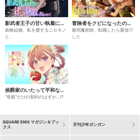
影武者王子の甘い執着に囚
冒険者をクビになったの
われて
で、錬金術師として出直し
政略結婚。私を愛するニセモノ
最弱魔術師、転職したら最強で
ます! ～辺境開拓?よし、俺
と。
した
に任せとけ!
侯爵家のいたって平和ない
つもの食卓～堅物侯爵は後
“母親”だけの契約のはずが…!?
妻に事細かに指示をする～
SQUARE ENIX マガジン＆ブッ
月刊少年ガンガン
クス