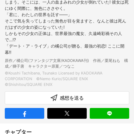
しまう。そこには、一人の血まみれの少女が倒れていた! 彼女は死
にゆく間際に、無色にささやく。
「君に、わたしの世界を託す――」
そこで気を失ってしまった無色が目を覚ますと、なんと彼は死ん
だはずの少女の姿になっていた!
しかもその少女の正体は、世界最強の魔女、久遠崎彩禍その人
で…!?
「デート・ア・ライブ」の橘公司が贈る、最強の初恋! ここに開
幕!!
原作／橘公司(ファンタジア文庫/KADOKAWA刊) 作画／栗尾ねも 構
成／獅子唐 キャラクター原案／つなこ
©Koushi Tachibana, Tsunako Licensed by KADOKAWA
CORPORATION ©Nemo Kurio/SQUARE ENIX
感想を送る
チャプター