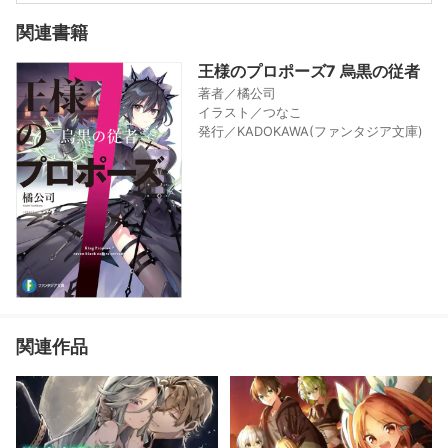
関連書籍
王様のプロポーズ7 烏黒の従者
著者／橘公司
イラスト／つなこ
発行／KADOKAWA(ファンタジア文庫)
関連作品