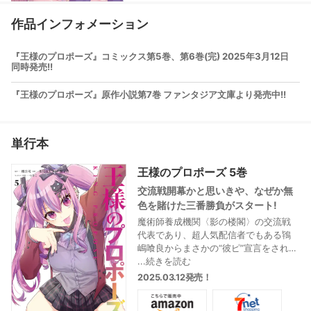
作品インフォメーション
『王様のプロポーズ』コミックス第5巻、第6巻(完) 2025年3月12日
同時発売!!
『王様のプロポーズ』原作小説第7巻 ファンタジア文庫より発売中!!
単行本
王様のプロポーズ 5巻
交流戦開幕かと思いきや、なぜか無
色を賭けた三番勝負がスタート!
魔術師養成機関〈影の楼閣〉の交流戦
代表であり、超人気配信者でもある鴇
嶋喰良からまさかの“彼ピ”宣言をされて
しまった無色。自分が好きなのは彩禍
...続きを読む
なので付き合えないと喰良に伝える
2025.03.12発売！
と、喰良はなんと無色を賭けた三番勝
負を彩禍に提案! そしてその勝負は、