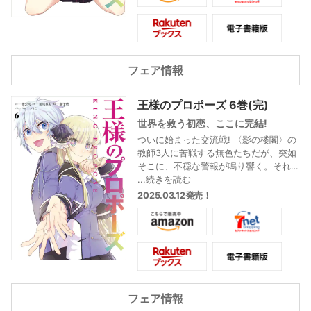
〈庭園〉対〈影の楼閣〉の交流戦をも
巻き込んでいき――!?
1Pたりとも目が離せない、予測不能な
第5巻!
フェア情報
王様のプロポーズ 6巻(完)
世界を救う初恋、ここに完結!
ついに始まった交流戦! 〈影の楼閣〉の
教師3人に苦戦する無色たちだが、突如
そこに、不穏な警報が鳴り響く。それ
はまさに、〈庭園〉崩壊を告げる音色
...続きを読む
だった――。そして始まる、真の姿を
2025.03.12発売！
現した喰良との最終決戦! 果たして無色
は、〈庭園〉最大の危機を救うことが
できるのか!?
世界を救う初恋の物語、ここに完結!
フェア情報