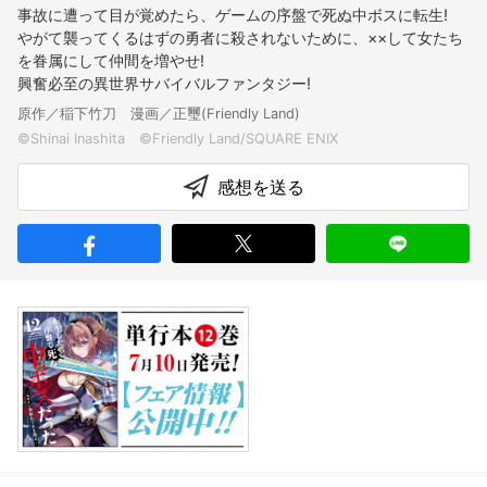
事故に遭って目が覚めたら、ゲームの序盤で死ぬ中ボスに転生!
やがて襲ってくるはずの勇者に殺されないために、××して女たち
を眷属にして仲間を増やせ!
興奮必至の異世界サバイバルファンタジー!
原作／稲下竹刀 漫画／正璽(Friendly Land)
感想を送る