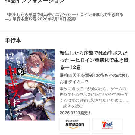
作品インフォメーション
『転生したら序盤で死ぬ中ボスだった ―ヒロイン眷属化で生き残る
―』単行本第12巻 2026年7月10日 発売!!
単行本
転生したら序盤で死ぬ中ボスだ
った ―ヒロイン眷属化で生き残
る― 12巻
最強四天王を撃破! お待ちかねのおし
おきタイム…!?
事故に遭って目が覚めたら、ゲームの
序盤で死ぬ中ボスに転生! やがて襲って
くるはずの勇者に殺されないために、
××して女たちを眷属にして仲間を増や
...続きを読む
せ! 勇者や仲間たちの協力と、バグ技を
2026.07.10発売！
駆使して、ついに最強四天王ミストス
の撃破に成功…! 眷属化できれば強力な
戦力になるはず。ミストスの処刑を望
む勇者たちを前に、アッシュノルドは