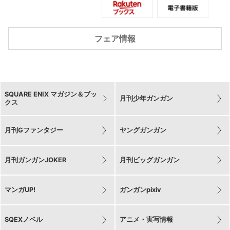
ある計画を立てるが…。
知恵と勇気とバグ技を駆使して生き残
れ…! ドキドキの異世界サバイバルファ
フェア情報
ンタジー!
SQUARE ENIX マガジン＆ブッ
月刊少年ガンガン
クス
月刊Gファンタジー
ヤングガンガン
月刊ガンガンJOKER
月刊ビッグガンガン
マンガUP!
ガンガンpixiv
SQEXノベル
アニメ・実写情報