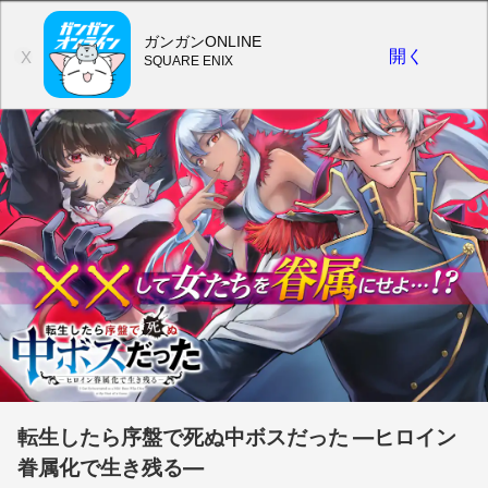
ガンガンONLINE
開く
X
SQUARE ENIX
転生したら序盤で死ぬ中ボスだった ―ヒロイン
眷属化で生き残る―