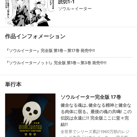
読切1-1
ソウル＝イーター
作品インフォメーション
『ソウルイーター』完全版 第1巻～第17巻 発売中!!
『ソウルイーターノット!』完全版 第1巻～第3巻 発売中!!
単行本
ソウルイーター完全版 17巻
健全なる魂は､健全なる精神と健全な
る肉体に宿る。最後の魂の共鳴! この
伝説は永遠に!! 完全版ここに堂々完
結!!
全世界でシリーズ累計1960万部のレジ