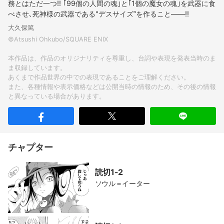
務とはただ一つ!! ｢99個の人間の魂｣と｢1個の魔女の魂｣を武器に食
べさせ､死神様の武器である"デスサイズ”を作ること――!!
大久保篤
©Atsushi Ohkubo/SQUARE ENIX
本作品は、作品のオリジナリティを尊重し、台詞や表現を発表当時のま
ま収録しています。
あくまで作品世界の中での表現であることをご理解ください。
また、各種情報や表示価格などは公開当時の情報のため、その後の情報
と異なっている場合があります。
チャプター
読切1-2
ソウル＝イーター