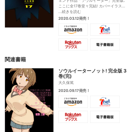
ェンド作品「ソウルイーター」完全版､
ここに全17巻堂々完結! カバーイラスト
は全て大久保篤描き下ろし! さらに雑誌
...続きを読む
掲載時のカラー原稿を完全再現!
2020.03.12発売！
関連書籍
ソウルイーターノット! 完全版 3
巻(完)
大久保篤
2020.09.17発売！