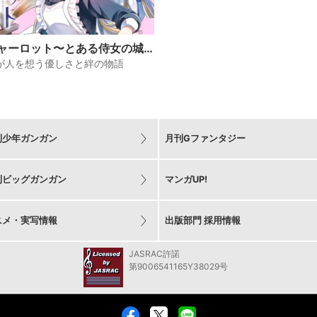
ャーロット〜とある侍女の城
え物語〜
が人を想う優しさと絆の物語
刊少年ガンガン
月刊Gファンタジー
刊ビッグガンガン
マンガUP!
ニメ・実写情報
出版部門 採用情報
JASRAC許諾
第9006541165Y38029号