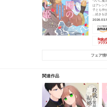
ついに魔
はアレシ
子とも仲
女・エイ
...続きを
彼女こそ
2026.03
優しい雨
フェア情
関連作品