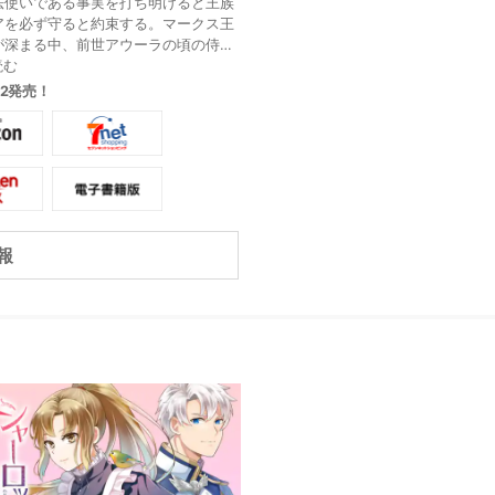
法使いである事実を打ち明けると王族
アを必ず守ると約束する。マークス王
が深まる中、前世アウーラの頃の侍
タナと再会。アレシアは嬉しく思うが
読む
がアウーラを貶めた張本人だった…。
.12発売！
の波紋が人を繋ぐ感動の完結!
報