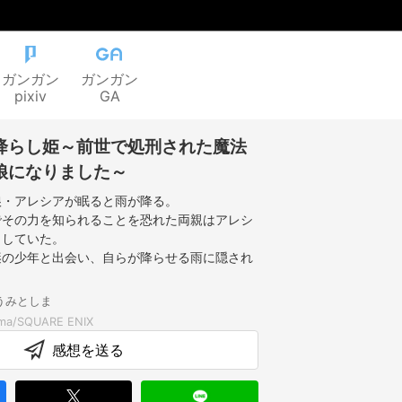
ガンガン
ガンガン
pixiv
GA
降らし姫～前世で処刑された魔法
娘になりました～
娘・アレシアが眠ると雨が降る。
でその力を知られることを恐れた両親はアレシ
らしていた。
謎の少年と出会い、自らが降らせる雨に隠され
うみとしま
感想を送る