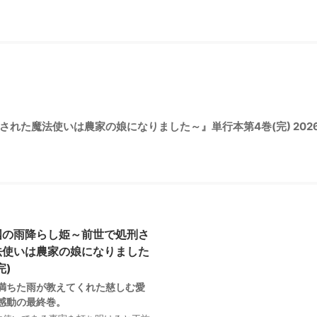
た魔法使いは農家の娘になりました～』単行本第4巻(完) 2026年3
国の雨降らし姫～前世で処刑さ
法使いは農家の娘になりました
完)
満ちた雨が教えてくれた慈しむ愛
感動の最終巻。