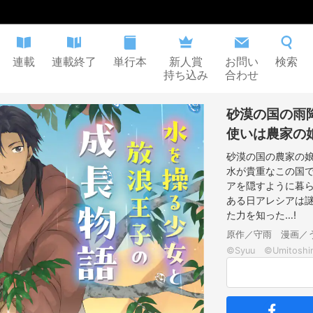
連載
連載終了
単行本
新人賞
お問い
検索
持ち込み
合わせ
砂漠の国の雨
使いは農家の
砂漠の国の農家の
水が貴重なこの国
アを隠すように暮
ある日アレシアは
た力を知った…!
原作／守雨 漫画／