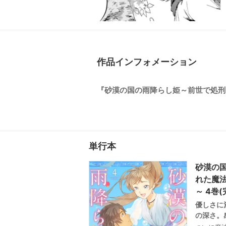
作品インフォメーション
『砂漠の国の雨降らし姫～前世で処刑され
単行本
砂漠の
れた魔
～ 4巻(
優しさに
の深さ。