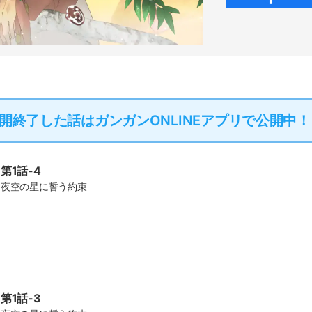
開終了した話は
ガンガンONLINEアプリで公開中！
第1話-4
夜空の星に誓う約束
第1話-3