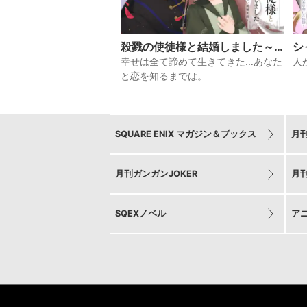
殺戮の使徒様と結婚しました～
シ
偽装夫婦の苦くて甘い新婚生活
仕
幸せは全て諦めて生きてきた…あなた
人
～
と恋を知るまでは。
SQUARE ENIX マガジン＆ブックス
月
月刊ガンガンJOKER
月
SQEXノベル
ア