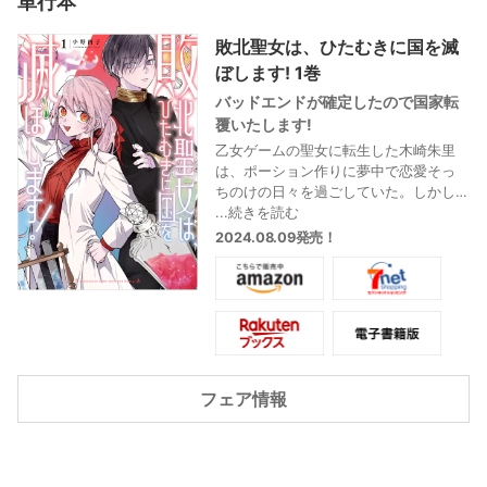
単行本
敗北聖女は、ひたむきに国を滅
ぼします! 1巻
バッドエンドが確定したので国家転
覆いたします!
乙女ゲームの聖女に転生した木崎朱里
は、ポーション作りに夢中で恋愛そっ
ちのけの日々を過ごしていた。しかし
攻略対象だったはずの第一王子と悪役
...続きを読む
令嬢にはめられ、その地位からも追放
2024.08.09発売！
されてしまう…。めげずに左遷先でもポ
ーション作りに励んでいると、"残虐王
子"とうわさされる第二王子ロイがある
話を持ち掛けてくる。「この国を支配
しよう」その言葉から朱里は次第に国
家滅亡に加担することになり――!?
敗北聖女×残虐王子による国家転覆劇!
フェア情報
開幕!