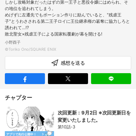
しかし攻略対象だったはずの第一王子と悪役令嬢にはめられ、そ
の地位を追われてしまう。
めげずに左遷先でもポーション作りに励んでいると、"残虐王
子"とうわさされる第二王子ロイに王位継承権の簒奪に協力しろと
誘われて…!?
敗北聖女×残虐王子による国家転覆劇が幕を開ける!
小野酉子
感想を送る
チャプター
次回更新：9月2日 ※次回更新日を
変更いたしました。
第10話-3
アプリで先行公開中！