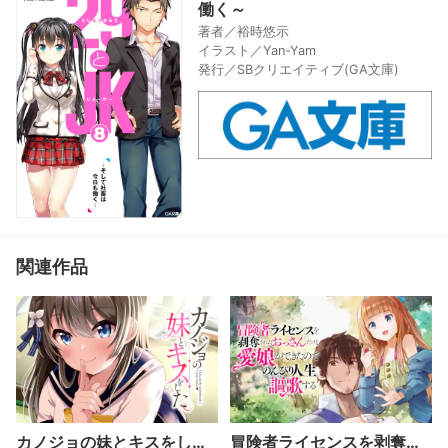
働く～
著者／裕時悠示
イラスト／Yan-Yam
発行／SBクリエイティブ(GA文庫)
関連作品
カノジョの妹とキスをし
冒険者ライセンスを剥奪さ