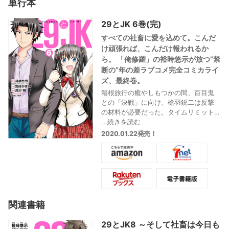
単行本
29とJK 6巻(完)
すべての社畜に愛を込めて。こんだ
け頑張れば、こんだけ報われるか
ら。 「俺修羅」の裕時悠示が放つ”禁
断の”年の差ラブコメ完全コミカライ
ズ、最終巻。
箱根旅行の癒やしもつかの間、百目鬼
との「決戦」に向け、槍羽鋭二は反撃
の材料が必要だった。タイムリミット
はわずか…果たして鋭二は、すべての真
...続きを読む
実をあばくことができるのか!?
2020.01.22発売！
顧客情報漏洩疑惑。セクハラ問題。そ
して、槍羽鋭二と南里花恋の関係。す
べての決着をつけるときは、今。
“禁断の”年の差ラブコメ完全コミカライ
ズ、最終巻。
関連書籍
29とJK8 ～そして社畜は今日も