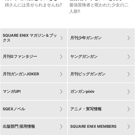
た。
れたおっさんだけど、愛娘
姉さんには見せられませんね?
最強冒険者と呪われた少女の二
ができたのでのんびり人生
人旅!!
を謳歌する
SQUARE ENIX マガジン＆ブッ
月刊少年ガンガン
クス
月刊Gファンタジー
ヤングガンガン
月刊ガンガンJOKER
月刊ビッグガンガン
マンガUP!
ガンガンpixiv
SQEXノベル
アニメ・実写情報
出版部門 採用情報
SQUARE ENIX MEMBERS