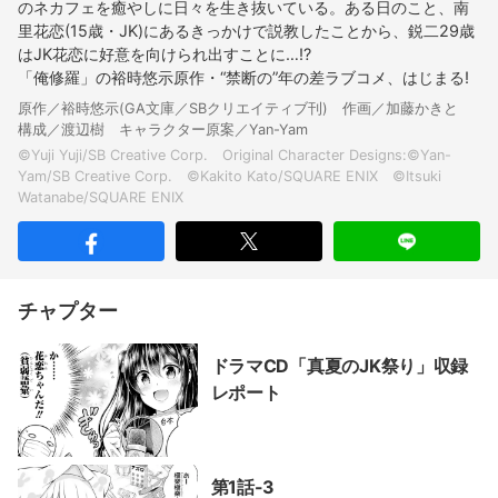
のネカフェを癒やしに日々を生き抜いている。ある日のこと、南
里花恋(15歳・JK)にあるきっかけで説教したことから、鋭二29歳
はJK花恋に好意を向けられ出すことに…!?
「俺修羅」の裕時悠示原作・“禁断の”年の差ラブコメ、はじまる!
原作／裕時悠示(GA文庫／SBクリエイティブ刊) 作画／加藤かきと
構成／渡辺樹 キャラクター原案／Yan-Yam
©Yuji Yuji/SB Creative Corp. Original Character Designs:©Yan-
Yam/SB Creative Corp. ©Kakito Kato/SQUARE ENIX ©Itsuki
チャプター
ドラマCD「真夏のJK祭り」収録
レポート
第1話-3