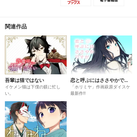
フ、まさかのおまけの17巻!
関連作品
吾輩は猫ではない
恋と呼ぶにはささやかです
が
イケメン猫は下僕の躾に忙し
「ホリミヤ」作画萩原ダイスケ
い。
最新作!!