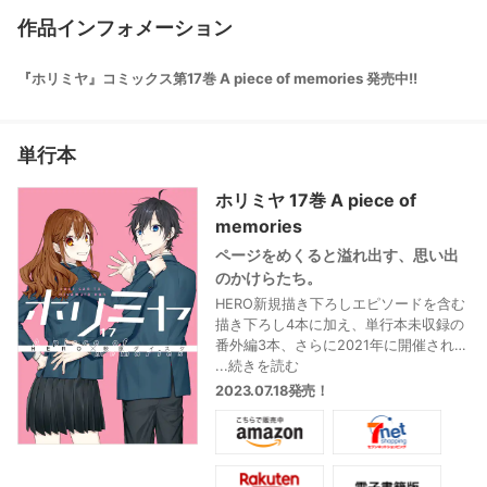
作品インフォメーション
『ホリミヤ』コミックス第17巻 A piece of memories 発売中!!
単行本
ホリミヤ 17巻 A piece of
memories
ページをめくると溢れ出す、思い出
のかけらたち。
HERO新規描き下ろしエピソードを含む
描き下ろし4本に加え、単行本未収録の
番外編3本、さらに2021年に開催され好
評を博した「ホリミヤ展」で公開され
...続きを読む
た最終話堀バージョンを大幅加筆で完
2023.07.18発売！
全収録!
堀の、宮村の、みんなのカラフルな日
常は、アルバムの中でずっと輝き続け
る。大人気超微炭酸系スクールライ