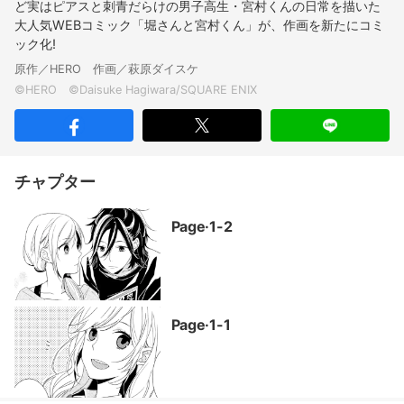
ど実はピアスと刺青だらけの男子高生・宮村くんの日常を描いた
大人気WEBコミック「堀さんと宮村くん」が、作画を新たにコミ
ック化!
原作／HERO 作画／萩原ダイスケ
チャプター
Page·1-2
Page·1-1