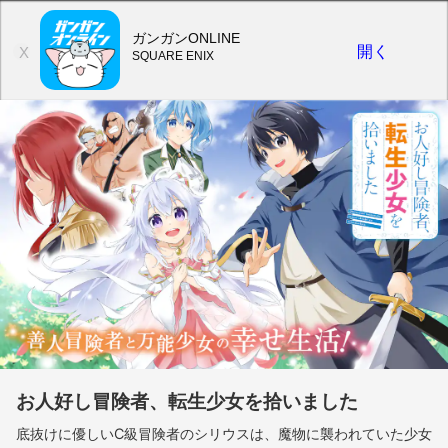
ガンガンONLINE
開く
X
SQUARE ENIX
お人好し冒険者、転生少女を拾いました
底抜けに優しいC級冒険者のシリウスは、魔物に襲われていた少女