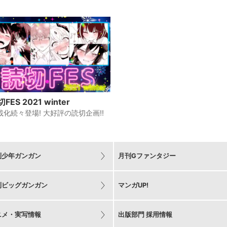
読切FES 2021 winter
載化続々登場! 大好評の読切企画!!
刊少年ガンガン
月刊Gファンタジー
刊ビッグガンガン
マンガUP!
ニメ・実写情報
出版部門 採用情報