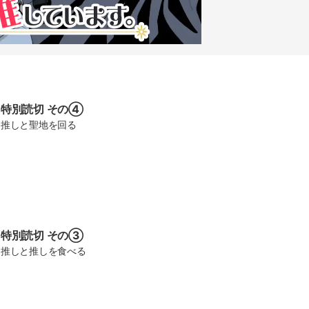
特別読切 その④
推しと聖地を回る
特別読切 その③
推しと推しを食べる