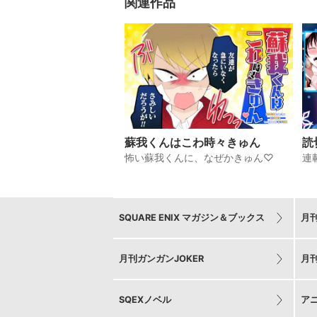
関連作品
蘇我くんはこわ時々きゅん
怖い蘇我くんに、なぜかきゅん♡
連
SQUARE ENIX マガジン＆ブックス
月
月刊ガンガンJOKER
月
SQEXノベル
ア