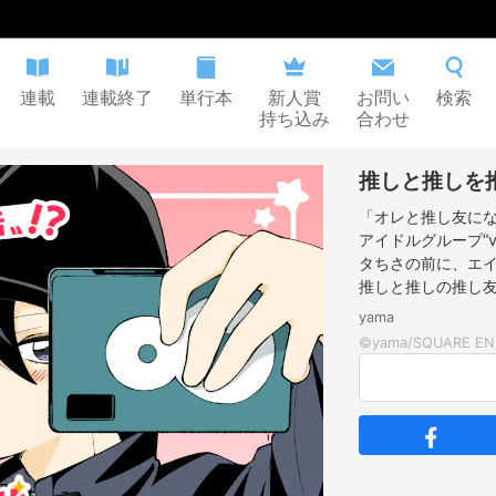
連載
連載終了
単行本
新人賞
お問い
検索
持ち込み
合わせ
推しと推しを
「オレと推し友に
アイドルグループ“v
タちさの前に、エイ
推しと推しの推し友
yama