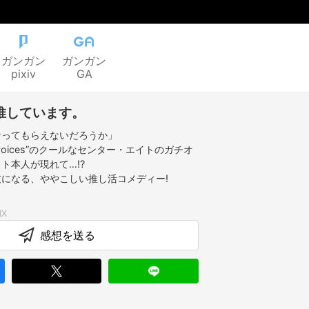
ガンガン
ガンガン
pixiv
GA
推しています。
なってもらえないだろうか」
oices”のクールなセンター・エイトのガチオ
ト本人が現れて…!?
になる、ややこしい推し活コメディー!
感想を送る