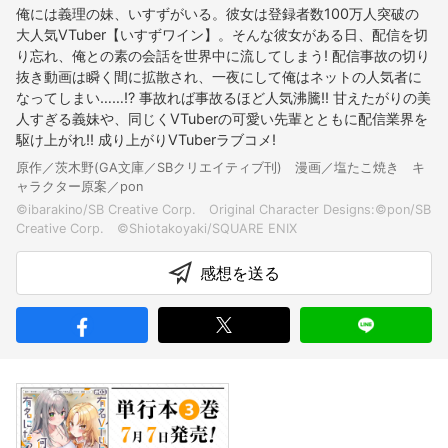
俺には義理の妹、いすずがいる。彼女は登録者数100万人突破の
大人気VTuber【いすずワイン】。そんな彼女がある日、配信を切
り忘れ、俺との素の会話を世界中に流してしまう! 配信事故の切り
抜き動画は瞬く間に拡散され、一夜にして俺はネットの人気者に
なってしまい……!? 事故れば事故るほど人気沸騰!! 甘えたがりの美
人すぎる義妹や、同じくVTuberの可愛い先輩とともに配信業界を
駆け上がれ!! 成り上がりVTuberラブコメ!
原作／茨木野(GA文庫／SBクリエイティブ刊) 漫画／塩たこ焼き キ
ャラクター原案／pon
©ibarakino/SB Creative Corp. Original Character Designs:©pon/SB
感想を送る