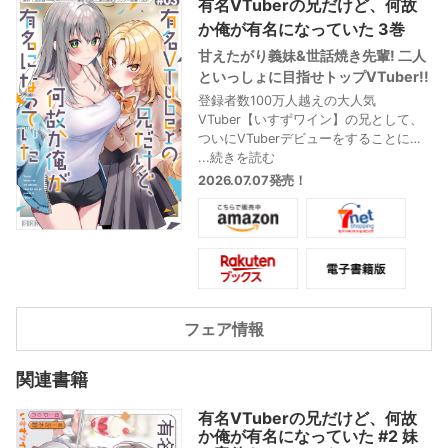
有名VTuberの兄だけど、何故
か俺が有名になっていた 3巻
甘えたがり義妹&世話焼き先輩! 二人
といっしょに目指せトップVTuber!!
登録者数100万人越えの大人気
VTuber【いすずワイン】の兄として、
ついにVTuberデビューをすることにな
った俺・塩尻聡太。初日は、無難なコ
...続きを読む
ラボ配信……のはずが、義妹・いすずの
2026.07.07発売！
重めの愛が暴走したことで、伝説の一
夜となってしまい……!? そして、世話焼
き先輩VTuber・天竜川アルクから、焼
肉デートのお誘いも――。
最愛の家族のため、駆け上がれ配信道!!
痛快成り上がりVTuberラブコメ、ネッ
トもリアルも超充実な第3巻!!
フェア情報
関連書籍
有名VTuberの兄だけど、何故
か俺が有名になっていた #2 妹