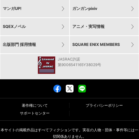
マンガUP!
ガンガンpixiv
SQEXノベル
アニメ・実写情報
出版部門 採用情報
SQUARE ENIX MEMBERS
JASRAC許諾
第9006541165Y38029号
著作権について
プライバシーポリシー
サポートセンター
本サイトの掲載作品はすべてフィクションです。実在の人物・団体・事件等には一
切関係ありません。