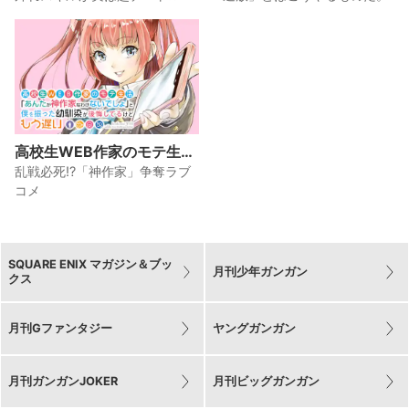
ス確認できる世界でチート
適所に追放したら、なぜか
スキルもS級アイテムも選
めちゃくちゃ感謝されまし
び放題～
た～
高校生WEB作家のモテ生活
「あんたが神作家なわけな
乱戦必死!?「神作家」争奪ラブ
いでしょ」と僕を振った幼
コメ
馴染が後悔してるけどもう
遅い
SQUARE ENIX マガジン＆ブッ
月刊少年ガンガン
クス
月刊Gファンタジー
ヤングガンガン
月刊ガンガンJOKER
月刊ビッグガンガン