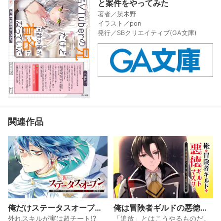
と案件をやってみた
著者／茨木野
イラスト／pon
発行／SBクリエイティブ(GA文庫)
関連作品
俺だけステータスオープン
俺は冒険者ギルドの悪徳ギ
できる件～俺だけステータ
ルドマスター ～人材を適材
外れスキルが実は超チート!?
「追放」とはこうやるものだ。