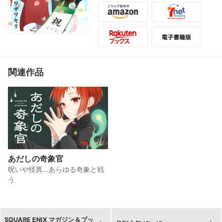
多数掲載。さらに物語完結記念キャラ
クター人気投票(2021年4月開催)の結果
発表も収録!
関連作品
あだしの奇象官
呪いや怪異…あらゆる奇象と戦
う
SQUARE ENIX マガジン＆ブッ