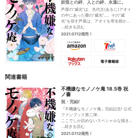
妖怪との絆、人との絆、永遠に。
芦屋の“威光”は、先代主(あるじ)アオイ
の中にあった榮の“威光”…。その“威
光”を宿す芦屋は、アオイを寄生樹から
救うため力を譲り渡そうとする。その
...続きを読む
ためには、榮を引きずり出す…そう決意
2021.07.12発売！
するもののやり方が見えず八方塞が
り。そこで寄生樹に詳しいコウラを訪
ね、方法を探ろうとする。そして榮と
の対峙…果たしてアオイを生きて連れ戻
すことができるのか――!? そして芦屋
と安倍(あべの)に訪れる未来は…?
不機嫌主のモノノケ奇譚、堂々の最終
関連書籍
巻。
不機嫌なモノノケ庵 18.5巻 祝
ノ書
祝・完結!
『不機嫌なモノノケ庵』完結記念! 公式
ファンブック第二弾。
ここでしか読めないスペシャルな描き
下ろし漫画、ワザワキリ先生インタビ
...続きを読む
ュー、コミックス未収録のイラストを
2021.07.12発売！