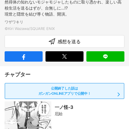
然得体の知れないモジャモジャしたものに取り憑かれ、楽しい高
校生活を送るはずが、台無しに…!?
現世と隠世を結び導く物語、開演。
ワザワキリ
感想を送る
チャプター
公開終了した話は
ガンガンONLINEアプリで公開中！
一ノ怪-3
厄始