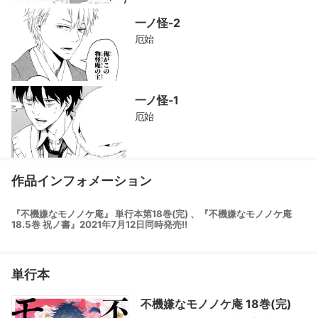
一ノ怪-2
厄始
一ノ怪-1
厄始
作品インフォメーション
『不機嫌なモノノケ庵』 単行本第18巻(完) 、『不機嫌なモノノケ庵
18.5巻 祝ノ書』2021年7月12日同時発売!!
単行本
不機嫌なモノノケ庵 18巻(完)