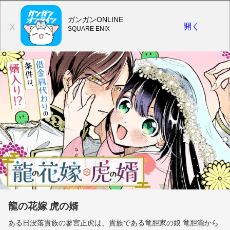
ガンガンONLINE
開く
X
SQUARE ENIX
龍の花嫁 虎の婿
ある日没落貴族の蓼宮正虎は、貴族である竜胆家の娘 竜胆瀧から