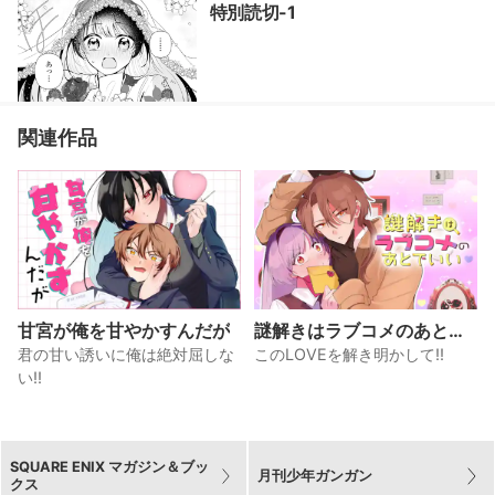
特別読切-1
関連作品
甘宮が俺を甘やかすんだが
謎解きはラブコメのあとで
いい
君の甘い誘いに俺は絶対屈しな
このLOVEを解き明かして!!
い!!
SQUARE ENIX マガジン＆ブッ
月刊少年ガンガン
クス