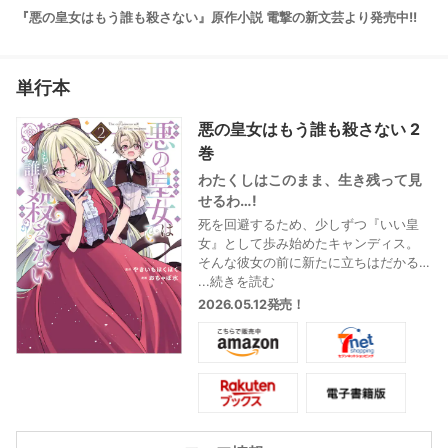
『悪の皇女はもう誰も殺さない』原作小説 電撃の新文芸より発売中!!
単行本
悪の皇女はもう誰も殺さない 2
巻
わたくしはこのまま、生き残って見
せるわ…!
死を回避するため、少しずつ『いい皇
女』として歩み始めたキャンディス。
そんな彼女の前に新たに立ちはだかる
のは、次兄のリュカ、祖父のラジヴィ
...続きを読む
ー公爵、そして――前はその愛を残酷
2026.05.12発売！
なほどに求めていた父親である皇帝
で…。