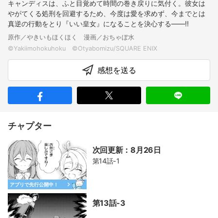
キャンディスは、ふと目覚めて時間の巻き戻りに気付く。彼女は
やがてくる処刑を回避するため、今度は愛を求めず、今までとは
真逆の行動をとり『いい皇女』になることを決心する――!!
原作／やきいもほくほく 漫画／おちゃぼ水
感想を送る
チャプター
次回更新：8月26日
第14話-1
アプリで先行公開中！
第13話-3