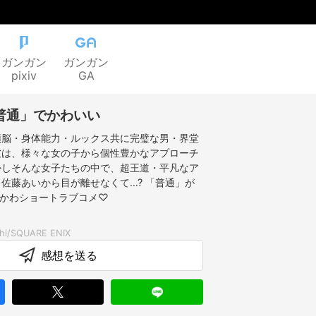
ガンガン
ガンガン
pixiv
GA
普通」でかわいい
頭脳・身体能力・ルックス共に完璧な男・界堂
彼は、様々な女の子から個性豊かなアプローチ
かしそんな女子たちの中で、超王道・平凡なア
佐藤あいから目が離せなくて…? 「普通」が
アかわショートラブコメ♡
感想を送る