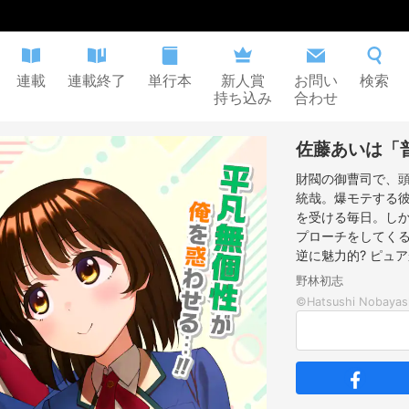
連載
連載終了
単行本
新人賞
お問い
検索
持ち込み
合わせ
佐藤あいは「
財閥の御曹司で、
統哉。爆モテする
を受ける毎日。し
プローチをしてくる
逆に魅力的? ピュ
野林初志