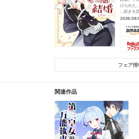
けられた
ことでエレ
...続きを
爵”には
2026.08
り…。
フェア情
関連作品