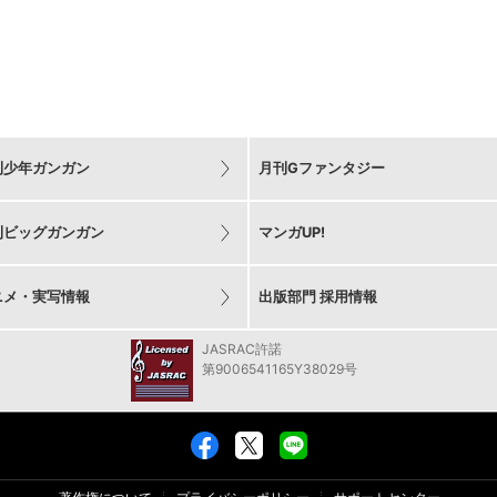
刊少年ガンガン
月刊Gファンタジー
刊ビッグガンガン
マンガUP!
ニメ・実写情報
出版部門 採用情報
JASRAC許諾
第9006541165Y38029号