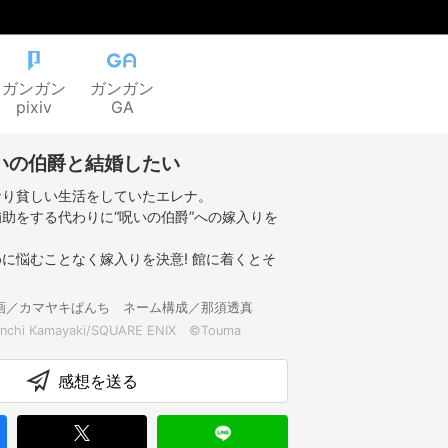
ガンガン
ガンガン
pixiv
GA
いの伯爵と結婚したい
なり貧しい生活をしていたエレナ。
助をする代わりに“呪いの伯爵”への嫁入りを
に悩むことなく嫁入りを決意! 館に着くとそ
画／カマヤキぱんち ネーム構成／那須透真
nchi Kamayaki/SQUARE ENIX ©Touma
感想を送る