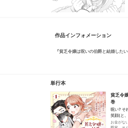
作品インフォメーション
『貧乏令嬢は呪いの伯爵と結婚したい』単行
単行本
貧乏令嬢
巻
呪い? 
笑顔(と、
お金がな
爵家。そ