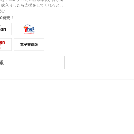
。嫁入りしたら支援をしてくれるとの
ナは即決! しかし嫁ぎ先の“呪いの伯
読む
自分の家族全員を殺したという噂があ
.10発売！
報