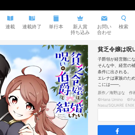
連載
連載終了
単行本
新人賞
お問い
検索
持ち込み
合わせ
貧乏令嬢は呪
子爵領が経営難に
そんな中、経営の補
条件に出される。
エレナは家族のため
こには――。
原作／海野はな 作
©Hana Umino ©Pa