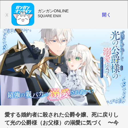
ガンガンONLINE
開く
X
SQUARE ENIX
愛する婚約者に殺された公爵令嬢、死に戻りし
て光の公爵様（お父様）の溺愛に気づく 〜今