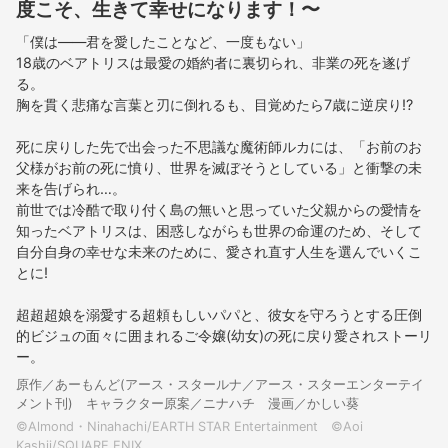
度こそ、生きて幸せになります！〜
「僕は――君を愛したことなど、一度もない」
18歳のベアトリスは最愛の婚約者に裏切られ、非業の死を遂げ
る。
胸を貫く悲痛な言葉と刃に倒れるも、目覚めたら7歳に逆戻り!?
死に戻りした先で出会った不思議な魔術師ルカには、「お前のお
父様がお前の死に憤り、世界を滅ぼそうとしている」と衝撃の未
来を告げられ…。
前世では冷酷で取り付く島の無いと思っていた父親からの愛情を
知ったベアトリスは、困惑しながらも世界の命運のため、そして
自分自身の幸せな未来のために、愛され直す人生を選んでいくこ
とに!
超超超娘を溺愛する超頼もしいパパと、彼女を守ろうとする圧倒
的ビジュの面々に囲まれるご令嬢(幼女)の死に戻り愛されストーリ
ー。
原作／あーもんど(アース・スタールナ／アース・スターエンターテイ
メント刊) キャラクター原案／ニナハチ 漫画／かしい葵
©Almond・Ninahachi/EARTH STAR Entertainment ©Aoi