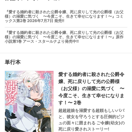
『愛する婚約者に殺された公爵令嬢、死に戻りして光の公爵様（お父
様）の溺愛に気づく 〜今度こそ、生きて幸せになります！〜』コミ
ックス第2巻 2026年7月7日 発売!!
『愛する婚約者に殺された公爵令嬢、死に戻りして光の公爵様（お父
様）の溺愛に気づく 〜今度こそ、生きて幸せになります！〜』原作
小説第1巻 アース・スタールナより発売中!!
単行本
愛する婚約者に殺された公爵令
嬢、死に戻りして光の公爵様
（お父様）の溺愛に気づく 〜
今度こそ、生きて幸せになりま
す！〜 2巻
超超超娘を溺愛する超頼もしいパパ
と、彼女を守ろうとする圧倒的ビジ
ュの面々に囲まれる ご令嬢(幼女)の
死に戻り愛されストーリー!