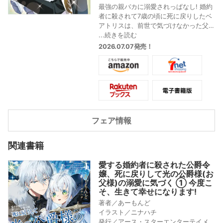
最強の親バカに溺愛されっぱなし! 婚約
者に殺されて7歳の頃に死に戻りしたベ
アトリスは、前世で気づけなかった父
親からの愛情を知る。実はとっても愛
...続きを読む
が重かった父親からの溺愛に困惑しつ
2026.07.07発売！
つも未来を変えるために奔走するベア
トリスだったが、いよいよ未来を変え
る鍵である不思議な存在「精霊」に迫
っていき…?
超超超娘を溺愛する超頼もしいパパ
と、彼女を守ろうとする圧倒的ビジュ
の面々に囲まれるご令嬢(幼女)の死に戻
フェア情報
り愛されファンタジー、コミカライズ
第二巻!
関連書籍
愛する婚約者に殺された公爵令
嬢、死に戻りして光の公爵様(お
父様)の溺愛に気づく ① 今度こ
そ、生きて幸せになります!
著者／あーもんど
イラスト／ニナハチ
発行／アース・スターエンターテイメ