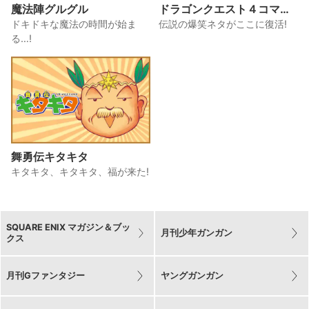
魔法陣グルグル
ドラゴンクエスト４コママ
ンガ劇場 衛藤ヒロユキ編
ドキドキな魔法の時間が始ま
伝説の爆笑ネタがここに復活!
る…!
舞勇伝キタキタ
キタキタ、キタキタ、福が来た!
SQUARE ENIX マガジン＆ブッ
月刊少年ガンガン
クス
月刊Gファンタジー
ヤングガンガン