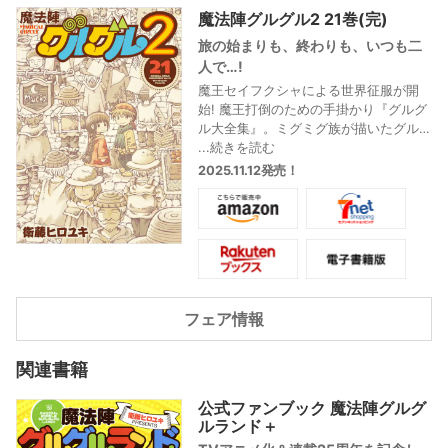
魔法陣グルグル2 21巻(完)
旅の始まりも、終わりも、いつも二
人で…!
魔王セイフクシャによる世界征服が開
始! 魔王打倒のための手掛かり『グルグ
ル大全集』。ミグミグ族が描いたグル
グルのパワーが、すべて結集されてい
...続きを読む
る、その本の中身とは…? グルグルの力
2025.11.12発売！
で戦うことを決意するククリ! 早速描い
たグルグルは失敗してしまうが…。過去
の失敗も出会いもすべてが力になる! 旅
路の果てに、ニケとククリを待つもの
とは…!?
「魔法陣グルグル」正統派続編、ここ
に完結!
フェア情報
関連書籍
公式ファンブック 魔法陣グルグ
ルランド＋