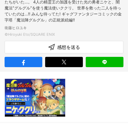
たちがいた…。 4人の精霊王の加護を受けた光の勇者ニケと、闇
魔法"グルグル"を使う魔法使いククリ。 世界を救った二人を待っ
ていたのは…!! みんな待ってた! ギャグファンタジーコミックの金
字塔「魔法陣グルグル」の正統派続編!!
衛藤ヒロユキ
感想を送る