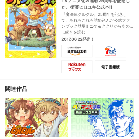
TVアニメ化＆連載25周年を記念し
た、衛藤ヒロユキ公式本!!
『魔法陣グルグル』25周年を記念し
て、あれもこれも詰め込んだ公式ファ
ンブック登場!! ニケ＆ククリからあの名
脇役までまとめて紹介するほか、伝説
...続きを読む
のフレーズを集めた名(!?)迷セリフ集、
2017.06.22発売！
ロングインタビューを掲載。
また『魔法陣グルグル』外伝マンガ＆
完全描き下ろしマンガ、更に『ドラク
エ4コママンガ劇場』70Pも一挙掲載す
るなど、衛藤先生の全面協力によりお
届けする超豪華本です!!
関連作品