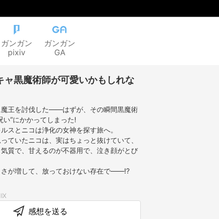
ガンガン
ガンガン
pixiv
GA
キャ黒魔術師が可愛いかもしれな
に魔王を討伐した――はずが、その瞬間黒魔術
呪い”にかかってしまった!
キルスとニコは浄化の女神を探す旅へ。
思っていたニコは、実はちょっと抜けていて、
ク気質で、甘えるのが不器用で、泣き顔がとび
さが増して、放っておけない存在で――!?
感想を送る