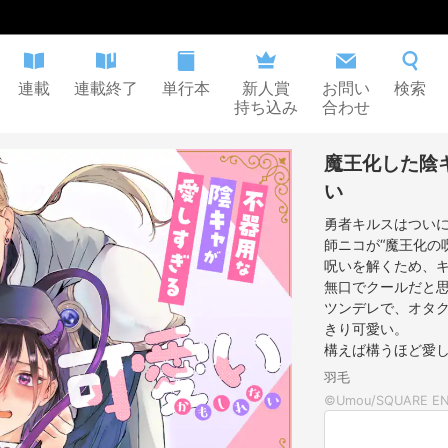
連載
連載終了
単行本
新人賞
お問い
検索
持ち込み
合わせ
魔王化した陰
い
勇者キルスはつい
師ニコが“魔王化の
呪いを解くため、
無口でクールだと
ツンデレで、オタ
きり可愛い。
構えば構うほど愛し
羽毛