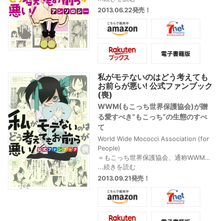
豪華執筆陣の描く智子に笑いと涙が止
2013.06.22発売！
まらない…谷川ニコの描き下ろしも収録
で4巻と同時発売!!
私がモテないのはどう考えても
お前らが悪い! 公式ファンブック
(喪)
WWM(もこっち世界保護協会)が贈
る愛すべき”もこっち”の生態のすべ
て
World Wide Mococci Association (for
People)
＝もこっち世界保護協会、通称WWM
もこっちを愛でるファンのみんなとと
...続きを読む
もにつくる初の公式ファンブック。い
2013.09.21発売！
ろんな意味で心に突き刺さる”もこっち
名台詞・衝撃表情集”をメインコンテン
ツに、全国のWWM会員(ファンの皆様)
から寄せられたあるある投稿企画、谷