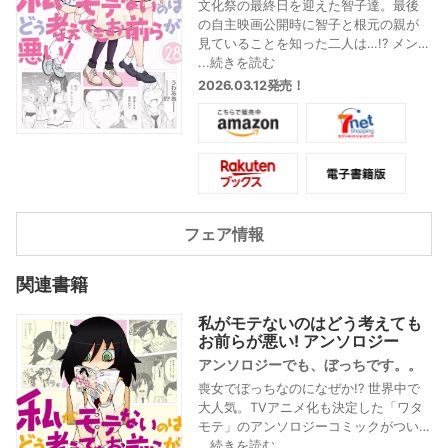
文化祭の最終日を迎えた智子達。最後
の自主映画公開時に智子と根元の親が
見ていることを知った二人は…!? メンバ
ーの様々な変化が垣間見えた文化祭が
...続きを読む
幕が閉じる!! そして、文化祭の打ち上げ
2026.03.12発売！
が始まる…。
フェア情報
関連書籍
私がモテないのはどう考えても
お前らが悪い! アンソロジー
アンソロジーでも、ぼっちです。。
喪女でぼっちなのになぜか!? 世界中で
大人気。TVアニメ化も決定した「ワタ
モテ」のアンソロジーコミックがつい
に登場!
...続きを読む