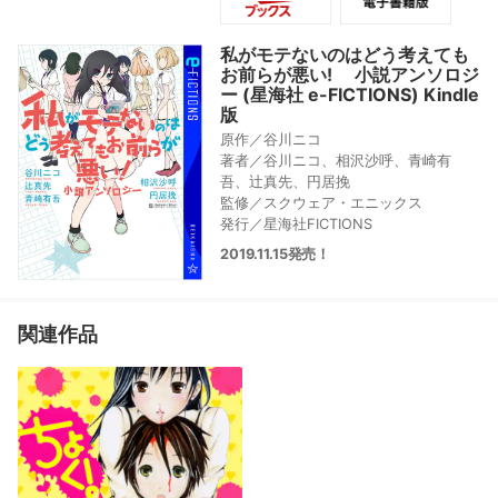
川ニコ先生への質問、そしてアニメー
ションもこっちの紹介と、暑苦しいぐ
らいにもりだくさんな内容でお届けし
私がモテないのはどう考えても
ます。もちろんファンブックならでは
お前らが悪い! 小説アンソロジ
の、特別読みきりも収録予定。まるっ
ー (星海社 e-FICTIONS) Kindle
と喪り喪り、愛すべき”もこっち”が様々
版
な角度で丸裸になるファンブックで
原作／谷川ニコ
す。
著者／谷川ニコ、相沢沙呼、青崎有
吾、辻真先、円居挽
監修／スクウェア・エニックス
発行／星海社FICTIONS
2019.11.15発売！
関連作品