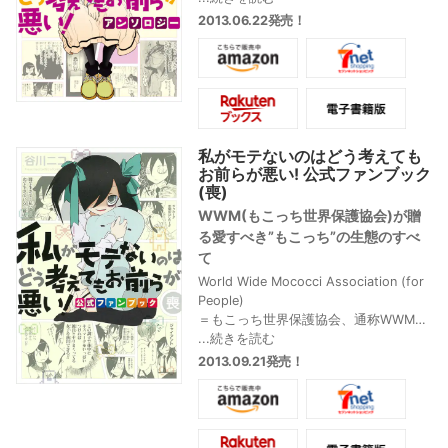
豪華執筆陣の描く智子に笑いと涙が止
2013.06.22発売！
まらない…谷川ニコの描き下ろしも収録
で4巻と同時発売!!
私がモテないのはどう考えても
お前らが悪い! 公式ファンブック
(喪)
WWM(もこっち世界保護協会)が贈
る愛すべき”もこっち”の生態のすべ
て
World Wide Mococci Association (for
People)
＝もこっち世界保護協会、通称WWM
もこっちを愛でるファンのみんなとと
...続きを読む
もにつくる初の公式ファンブック。い
2013.09.21発売！
ろんな意味で心に突き刺さる”もこっち
名台詞・衝撃表情集”をメインコンテン
ツに、全国のWWM会員(ファンの皆様)
から寄せられたあるある投稿企画、谷