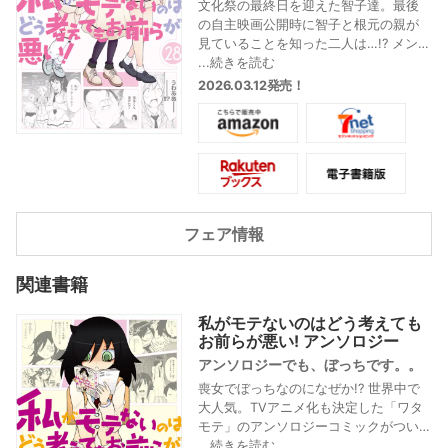
文化祭の最終日を迎えた智子達。最後
の自主映画公開時に智子と根元の親が
見ていることを知った二人は…!? メンバ
ーの様々な変化が垣間見えた文化祭が
...続きを読む
幕が閉じる!! そして、文化祭の打ち上げ
2026.03.12発売！
が始まる…。
フェア情報
関連書籍
私がモテないのはどう考えても
お前らが悪い! アンソロジー
アンソロジーでも、ぼっちです。。
喪女でぼっちなのになぜか!? 世界中で
大人気。TVアニメ化も決定した「ワタ
モテ」のアンソロジーコミックがつい
に登場!
...続きを読む