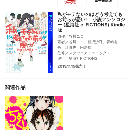
川ニコ先生への質問、そしてアニメー
ションもこっちの紹介と、暑苦しいぐ
らいにもりだくさんな内容でお届けし
私がモテないのはどう考えても
ます。もちろんファンブックならでは
お前らが悪い! 小説アンソロジ
の、特別読みきりも収録予定。まるっ
ー (星海社 e-FICTIONS) Kindle
と喪り喪り、愛すべき”もこっち”が様々
版
な角度で丸裸になるファンブックで
原作／谷川ニコ
す。
著者／谷川ニコ、相沢沙呼、青崎有
吾、辻真先、円居挽
監修／スクウェア・エニックス
発行／星海社FICTIONS
2019.11.15発売！
関連作品