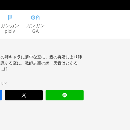
ガンガン
ガンガン
pixiv
GA
中の姉キャラに夢中な空に、親の再婚により姉
意識する空に、教師志望の姉・天音はとある
…!?