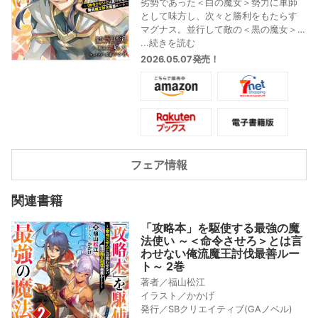
劣勢であった＜白の魔女＞勢力に軍師
として味方し、次々と勝利をもたらす
マグナス。並行して敵の＜黒の魔女＞
を寝返らせるための調略も、パウリに
...続きを読む
任せて進めさせていたが、やはり曲者
2026.05.07発売！
ぞろいの魔女相手には一筋縄でいか
ず…!?
調略と暗躍で敵勢力の数を削ぎ落せ! 攻
略本知識で無双する痛快ファンタジ
ー、第15巻!!
フェア情報
関連書籍
「攻略本」を駆使する最強の魔
法使い ～＜命令させろ＞とは言
わせない俺流魔王討伐最善ルー
ト～ 2巻
著者／福山松江
イラスト／かかげ
発行／SBクリエイティブ(GAノベル)