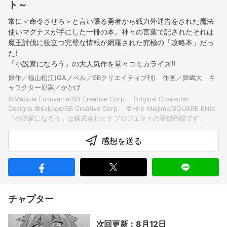
ト～
常に＜命令させろ＞と言い張る勇者から戦力外通告をされた魔法
使いマグナスが手にした一冊の本。神々の言葉で記されたそれは
魔王討伐に役立つ完璧な情報が網羅された究極の「攻略本」だっ
た!
「小説家になろう」の大人気作を堂々コミカライズ!!
原作／福山松江(GAノベル／SBクリエイティブ刊) 作画／舞嶋大 キ
ャラクター原案／かかげ
©Matsue Fukuyama/SB Creative Corp. Original Character
Designs:©kakage/SB Creative Corp. ©Hiro Maijima/SQUARE ENIX
感想を送る
チャプター
次回更新：8月12日