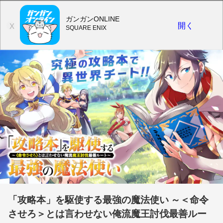
ガンガンONLINE
開く
X
SQUARE ENIX
「攻略本」を駆使する最強の魔法使い ～＜命令
させろ＞とは言わせない俺流魔王討伐最善ルー