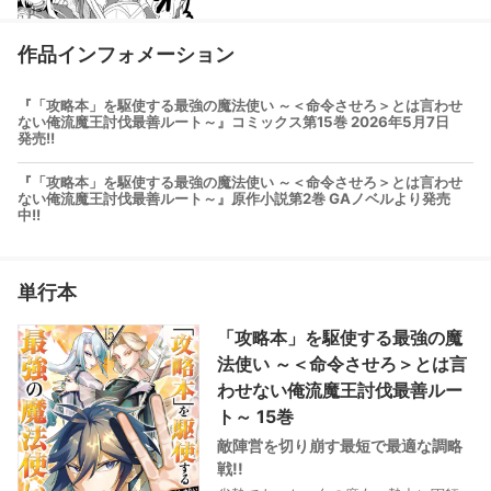
作品インフォメーション
『「攻略本」を駆使する最強の魔法使い ～＜命令させろ＞とは言わせ
ない俺流魔王討伐最善ルート～』コミックス第15巻 2026年5月7日
発売!!
『「攻略本」を駆使する最強の魔法使い ～＜命令させろ＞とは言わせ
ない俺流魔王討伐最善ルート～』原作小説第2巻 GAノベルより発売
中!!
単行本
「攻略本」を駆使する最強の魔
法使い ～＜命令させろ＞とは言
わせない俺流魔王討伐最善ルー
ト～ 15巻
敵陣営を切り崩す最短で最適な調略
戦!!