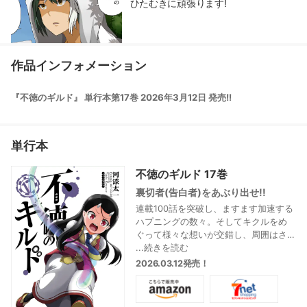
ひたむきに頑張ります!
作品インフォメーション
『不徳のギルド』 単行本第17巻 2026年3月12日 発売!!
単行本
不徳のギルド 17巻
裏切者(告白者)をあぶり出せ!!
連載100話を突破し、ますます加速する
ハプニングの数々。そしてキクルをめ
ぐって様々な想いが交錯し、周囲はさ
らに混沌としていく――!?
...続きを読む
2026.03.12発売！