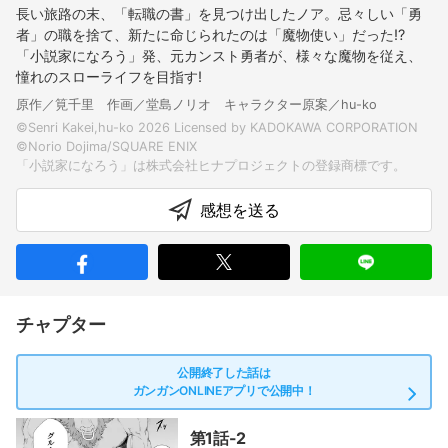
長い旅路の末、「転職の書」を見つけ出したノア。忌々しい「勇
者」の職を捨て、新たに命じられたのは「魔物使い」だった!?
「小説家になろう」発、元カンスト勇者が、様々な魔物を従え、
憧れのスローライフを目指す!
原作／筧千里 作画／堂島ノリオ キャラクター原案／hu-ko
©Senri Kakei,hu-ko 2026 Licensed by KADOKAWA CORPORATION
©Norio Dojima/SQUARE ENIX
感想を送る
チャプター
公開終了した話は
ガンガンONLINEアプリで公開中！
第1話-2