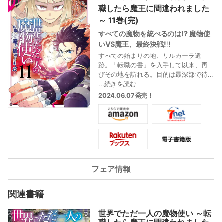
職したら魔王に間違われました
～ 11巻(完)
すべての魔物を統べるのは!? 魔物使
いVS魔王、最終決戦!!!
すべての始まりの地、リルカーラ遺
跡。「転職の書」を入手して以来、再
びその地を訪れる。目的は最深部で待
ち構える魔王リルカーラと囚われたル
...続きを読む
リ。魔王と魔物使い、最終決戦の行方
2024.06.07発売！
は!!?
フェア情報
関連書籍
世界でただ一人の魔物使い ～転
職したら魔王に間違われました