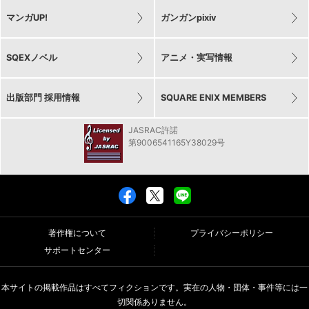
マンガUP!
ガンガンpixiv
SQEXノベル
アニメ・実写情報
出版部門 採用情報
SQUARE ENIX MEMBERS
JASRAC許諾
第9006541165Y38029号
著作権について
プライバシーポリシー
サポートセンター
本サイトの掲載作品はすべてフィクションです。実在の人物・団体・事件等には一
切関係ありません。