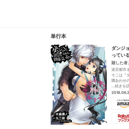
単行本
ダンジ
っている
賭した者
迷宮都市
そこは『
隣あわせ
冒険者志
...続きを
小さな女
2018.06
折、恐怖
シリーズ
ルをアツく
ダンジョ
ライアス