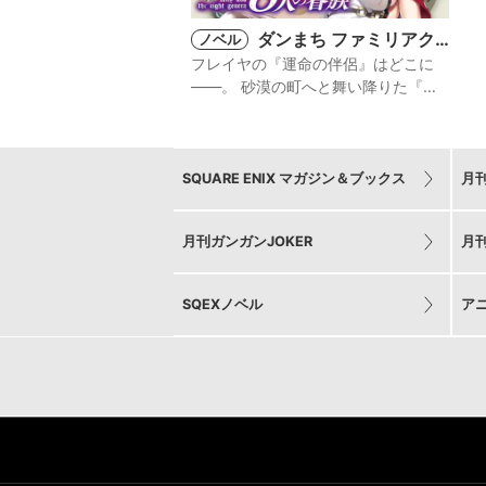
ダンまち ファミリアク
ノベル
ロニクル episodeフレ
フレイヤの『運命の伴侶』はどこに
イヤ アリィと8人の眷族
――。 砂漠の町へと舞い降りた『美
(ノベル)
の神』の思惑とは!?
SQUARE ENIX マガジン＆ブックス
月
月刊ガンガンJOKER
月
SQEXノベル
ア