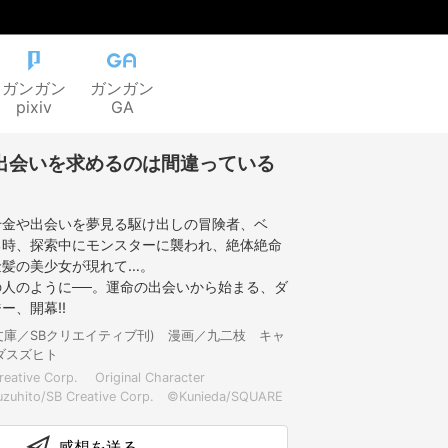
ガンガン
ガンガン
pixiv
GA
出会いを求めるのは間違っている
千金や出会いを夢見る駆け出しの冒険者、ベ
る時、探索中にモンスターに襲われ、絶体絶命
金髪の美少女が現れて…。
人のように──。運命の出会いから始まる、ダ
ー、開幕!!
文庫／SBクリエイティブ刊) 漫画／九二枝 キャ
ダスズヒト
reative Corp. Original Character
uzuhito/SB Creative Corp. ©Kunieda/SQUARE
感想を送る