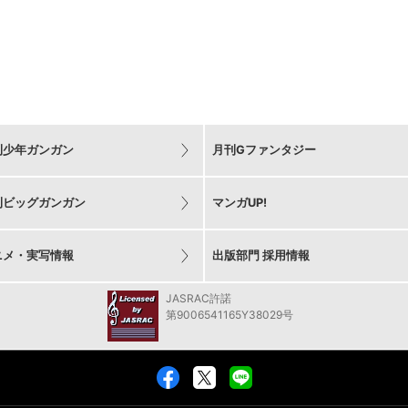
刊少年ガンガン
月刊Gファンタジー
刊ビッグガンガン
マンガUP!
ニメ・実写情報
出版部門 採用情報
JASRAC許諾
第9006541165Y38029号