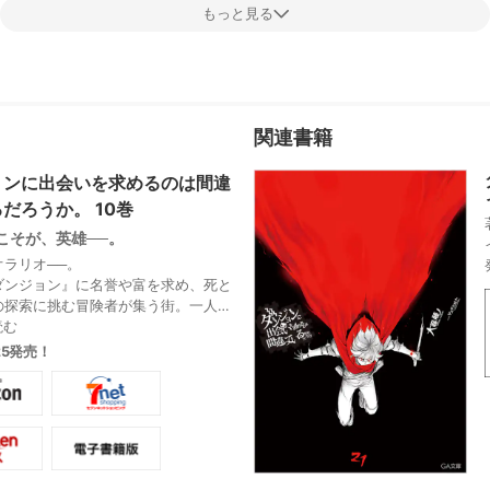
もっと見る
関連書籍
ョンに出会いを求めるのは間違
だろうか。 10巻
こそが、英雄──。
オラリオ──。
ダンジョン』に名誉や富を求め、死と
の探索に挑む冒険者が集う街。一人の
望の少年ベル・クラネルは、この街で
読む
神ヘスティアと出会った。ベルは、挫
.25発売！
を乗り越え、真の英雄を目指す──。
累計900万部突破の超人気ライトノベ
コミカライズ!!
ン18階層『迷宮の楽園』に階層主・ゴ
が出現。冒険者達は団結し、撃退を目