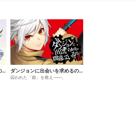
の
ダンジョンに出会いを求めるの
ソ
は間違っているだろうかII
囚われた「姫」を救え――。