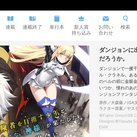
連載
連載終了
単行本
新人賞
お問い
検索
持ち込み
合わせ
ダンジョンに
だろうか。
ダンジョンで一攫
ル・クラネル。あ
のベルの前に金眼
いつか、憧れのあの
ンジョンファンタジ
原作／大森藤ノ(GA
ラクター原案／ヤス
©Fujino Omori/SB C
Designs:©Yasuda S