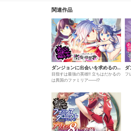
指すが、
たどる。
関連作品
熱き想い
第10巻!!
ダンジョンに出会いを求めるの
ダ
は間違っているだろうか ～メモ
は
目指すは最強の英雄!! 立ちはだかるの
フ
リア・フレーゼ～ 聖夜の夢想歌
リ
は異国のファミリア――!?
ヤ