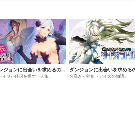
全く歯が立たず、被害は拡大の一途を
この未曾有の危機に、ベルは──。
が滾る、コミカライズ版『ダンまち』
ンジョンに出会いを求めるの
ダンジョンに出会いを求める
間違っているだろうか ファミ
は間違っているだろうか外伝 
レイヤが伴侶を探す一人旅。
名高き＜剣姫＞アイズの物語。
アクロニクル episodeフレイ
ード・オラトリア