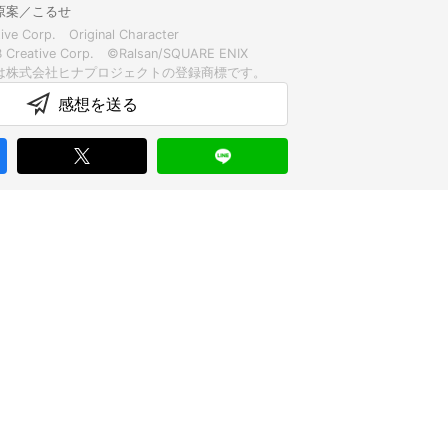
原案／こるせ
ive Corp. Original Character
B Creative Corp. ©Ralsan/SQUARE ENIX
感想を送る