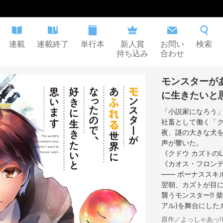
連載
連載終了
単行本
新人賞
お問い
検索
持ち込み
合わせ
モンスターが
に生きたいと
「小説家になろう」
社畜として働く「ク
夜、謎の大きな犬
声が響いた。
《クドウ カズトの
《カオス・フロン
―― ボーナススキ
翌朝、カズトが目
襲うモンスター!!
アル)を舞台にした
原作／よっしゃあっ!