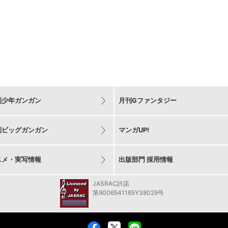
刊少年ガンガン
月刊Gファンタジー
刊ビッグガンガン
マンガUP!
ニメ・実写情報
出版部門 採用情報
JASRAC許諾
第9006541165Y38029号