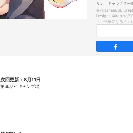
サン キャラクター
©yosshaa!/SB Creat
Designs:©koruse/S
次回更新：8月11日
第66話-1 キャンプ場