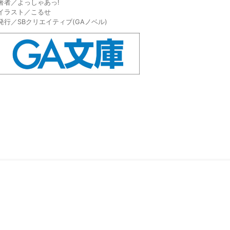
著者／よっしゃあっ!
イラスト／こるせ
発行／SBクリエイティブ(GAノベル)