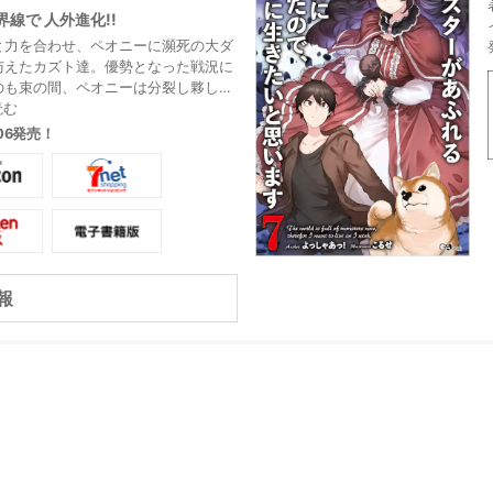
線で 人外進化!!
と力を合わせ、ペオニーに瀕死の大ダ
与えたカズト達。優勢となった戦況に
のも束の間、ペオニーは分裂し夥しい
て彼らを襲う。一致団結して状況を打
読む
とするカズト達。だが、対峙したペオ
.06発売！
の表面には亡くなっていた友人や家族
ちた顔が浮かび上がり――!? ペオニ
がついに決着!!
報