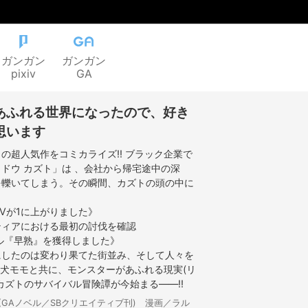
ガンガン
ガンガン
pixiv
GA
あふれる世界になったので、好き
思います
の超人気作をコミカライズ!! ブラック企業で
ドウ カズト」は 、会社から帰宅途中の深
を轢いてしまう。その瞬間、カズトの頭の中に
LVが1に上がりました》
ティアにおける最初の討伐を確認
ル『早熟』を獲得しました》
にしたのは変わり果てた街並み、そして人々を
 柴犬モモと共に、モンスターがあふれる現実(リ
カズトのサバイバル冒険譚が今始まる――!!
(GAノベル／SBクリエイティブ刊) 漫画／ラル