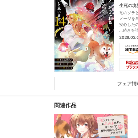
生死の境界
竜のソラ
メージを
安心した
数となっ
...続きを
破しよう
2026.02
ニーの体
の苦悶に満
ーとの死闘
フェア情
関連作品