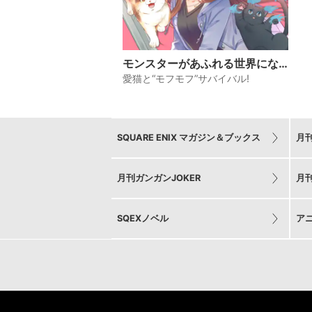
モンスターがあふれる世界にな
ったけど、頼れる猫がいるから
愛猫と“モフモフ”サバイバル!
大丈夫です
SQUARE ENIX マガジン＆ブックス
月
月刊ガンガンJOKER
月
SQEXノベル
ア