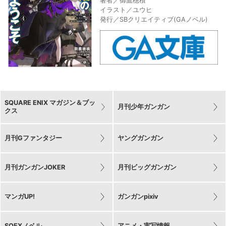
著者／御鷹穂積
イラスト／ユウヒ
発行／SBクリエイティブ(GAノベル)
SQUARE ENIX マガジン＆ブッ
月刊少年ガンガン
クス
月刊Gファンタジー
ヤングガンガン
月刊ガンガンJOKER
月刊ビッグガンガン
マンガUP!
ガンガンpixiv
SQEXノベル
アニメ・実写情報