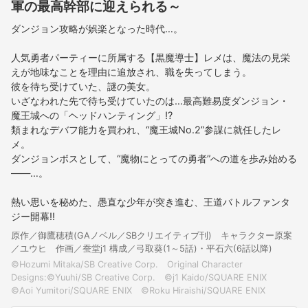
軍の最高幹部に迎えられる～
ダンジョン攻略が娯楽となった時代…。
人気勇者パーティーに所属する【黒魔導士】レメは、魔法の見栄
えが地味なことを理由に追放され、職を失ってしまう。
彼を待ち受けていた、謎の美女。
いざなわれた先で待ち受けていたのは…最高難易度ダンジョン・
魔王城への「ヘッドハンティング」!?
類まれなデバフ能力を買われ、“魔王城No.2”参謀に就任したレ
メ。
ダンジョンボスとして、“魔物にとっての勇者”への道を歩み始める
――…。
熱い思いを秘めた、愚直な少年が突き進む、王道バトルファンタ
ジー開幕!!
原作／御鷹穂積(GAノベル／SBクリエイティブ刊) キャラクター原案
／ユウヒ 作画／蚕堂j1 構成／弓取葵(1～5話)・平石六(6話以降)
©Hozumi Mitaka/SB Creative Corp. Original Character
Designs:©Yuuhi/SB Creative Corp. ©j1 Kaido/SQUARE ENIX