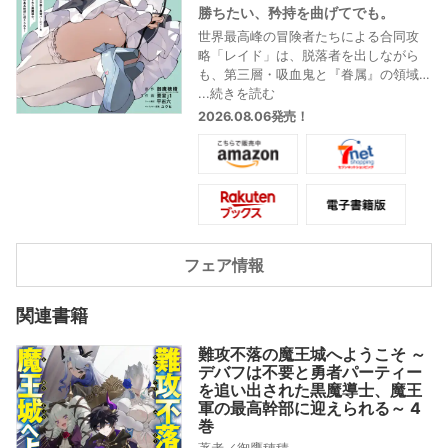
勝ちたい、矜持を曲げてでも。
世界最高峰の冒険者たちによる合同攻
略「レイド」は、脱落者を出しながら
も、第三層・吸血鬼と『眷属』の領域
まで到達。激闘の末、ハーゲンティを
...続きを読む
下したヘルヴォール達の前に、第三層
2026.08.06発売！
フロアボス、そして魔王軍四天王の一
角でもある【吸血鬼の女王】カーミラ
が立ちはだかる――。
至高の勇者軍団VS.最強魔王軍、互いの
意地が牙をむく、第13巻!
フェア情報
関連書籍
難攻不落の魔王城へようこそ ～
デバフは不要と勇者パーティー
を追い出された黒魔導士、魔王
軍の最高幹部に迎えられる～ 4
巻