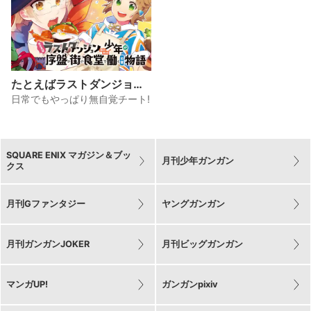
たとえばラストダンジョン
前の村の少年が序盤の街の
日常でもやっぱり無自覚チート!
食堂で働く日常物語
SQUARE ENIX マガジン＆ブッ
月刊少年ガンガン
クス
月刊Gファンタジー
ヤングガンガン
月刊ガンガンJOKER
月刊ビッグガンガン
マンガUP!
ガンガンpixiv