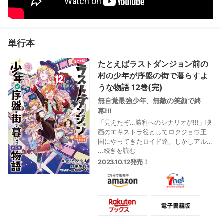
単行本
たとえばラストダンジョン前の
村の少年が序盤の街で暮らすよ
うな物語 12巻(完)
無自覚最強少年、無敵の笑顔で終
幕!!!
「見えたぞ…勝利へのシナリオが!!!」映
画のエキストラ役としてロクジョウ王
国にやってきたロイド達。しかしアル
カの魔法で大人化したロイドは、映画
...続きを読む
の主演に大抜擢されてしまった! 王国を
2023.10.12発売！
影ながら操るジオウ帝国と昇青龍党が
陰謀を企てる中、やっぱりロイドはド
天然無双を発揮してその全てをぶち壊
し!?
チートな大活躍で迎える大団円! 無自覚
に無敵な少年の物語、最終12巻!