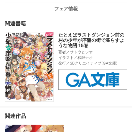
フェア情報
関連書籍
たとえばラストダンジョン前の
村の少年が序盤の街で暮らすよ
うな物語 15巻
著者／サトウとシオ
イラスト／和狸ナオ
発行／SBクリエイティブ(GA文庫)
関連作品