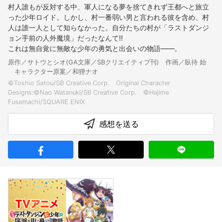
村人誰もが反対する中、軍人になる夢を捨てきれず王都へと旅立
った少年ロイド。しかし、村一番弱い男と言われる彼を含め、村
人は誰一人として知らなかった。自分たちの村が「ラストダンジ
ョン手前の人外魔境」だったなんて!!
これは無自覚に無敵な少年の勇気と出会いの物語――。
原作／サトウとシオ(GA文庫／SBクリエイティブ刊) 作画／臥待 始
キャラクター原案／和狸ナオ
©Toshio Satou/SB Creative Corp. Original Character
Designs:©Nao Watanuki/SB Creative Corp. ©Hajime
感想を送る