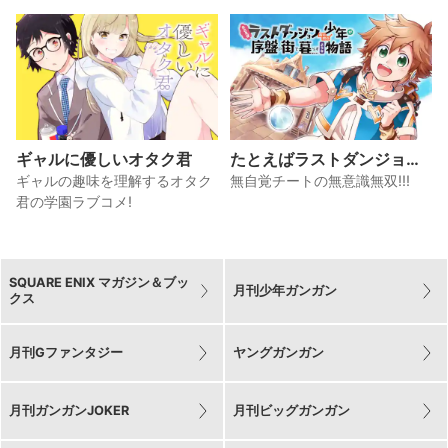
ギャルに優しいオタク君
たとえばラストダンジョン
前の村の少年が序盤の街で
ギャルの趣味を理解するオタク
無自覚チートの無意識無双!!!
暮らすような物語
君の学園ラブコメ!
SQUARE ENIX マガジン＆ブッ
月刊少年ガンガン
クス
月刊Gファンタジー
ヤングガンガン
月刊ガンガンJOKER
月刊ビッグガンガン