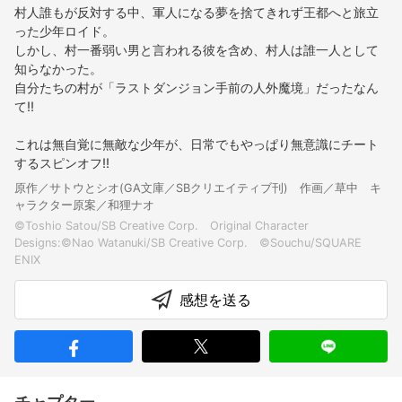
村人誰もが反対する中、軍人になる夢を捨てきれず王都へと旅立
った少年ロイド。
しかし、村一番弱い男と言われる彼を含め、村人は誰一人として
知らなかった。
自分たちの村が「ラストダンジョン手前の人外魔境」だったなん
て!!
これは無自覚に無敵な少年が、日常でもやっぱり無意識にチート
するスピンオフ!!
原作／サトウとシオ(GA文庫／SBクリエイティブ刊) 作画／草中 キ
ャラクター原案／和狸ナオ
©Toshio Satou/SB Creative Corp. Original Character
Designs:©Nao Watanuki/SB Creative Corp. ©Souchu/SQUARE
感想を送る