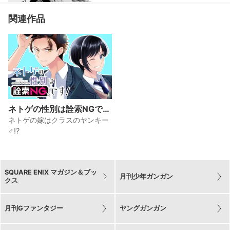
関連作品
ネトゲの性別は詮索NGで
す!
ネトゲの嫁はクラスのヤンキー
♂!?
SQUARE ENIX マガジン＆ブッ
月刊少年ガンガン
クス
月刊Gファンタジー
ヤングガンガン