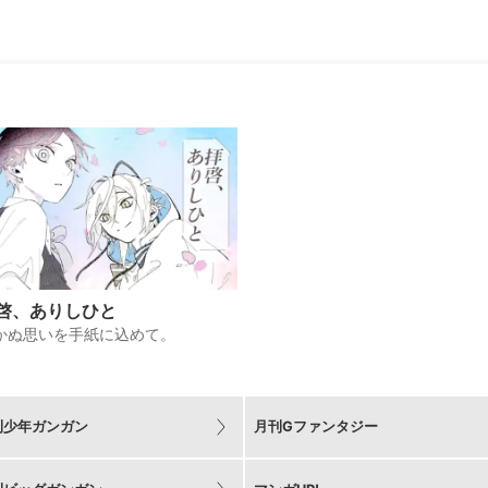
啓、ありしひと
かぬ思いを手紙に込めて。
刊少年ガンガン
月刊Gファンタジー