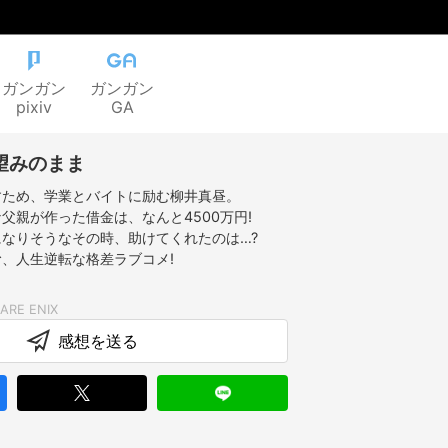
ガンガン
ガンガン
pixiv
GA
望みのまま
すため、学業とバイトに励む柳井真昼。
父親が作った借金は、なんと4500万円!
なりそうなその時、助けてくれたのは…?
、人生逆転な格差ラブコメ!
感想を送る