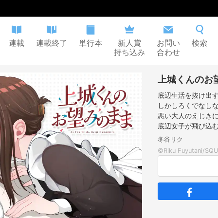
連載
連載終了
単行本
新人賞
お問い
検索
持ち込み
合わせ
上城くんのお
底辺生活を抜け出
しかしろくでなしな
悪い大人のえじきに
底辺女子が飛び込む
冬谷リク