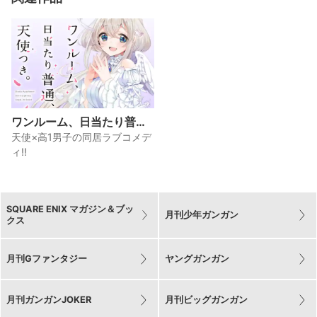
ワンルーム、日当たり普
通、天使つき。
天使×高1男子の同居ラブコメデ
ィ!!
SQUARE ENIX マガジン＆ブッ
月刊少年ガンガン
クス
月刊Gファンタジー
ヤングガンガン
月刊ガンガンJOKER
月刊ビッグガンガン