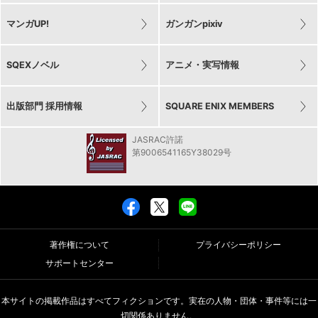
マンガUP!
ガンガンpixiv
SQEXノベル
アニメ・実写情報
出版部門 採用情報
SQUARE ENIX MEMBERS
JASRAC許諾
第9006541165Y38029号
著作権について
プライバシーポリシー
サポートセンター
本サイトの掲載作品はすべてフィクションです。実在の人物・団体・事件等には一
切関係ありません。