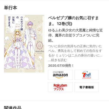
単行本
ベルゼブブ嬢のお気に召すま
ま。 12巻(完)
ゆるふわ美少女の大悪魔と純情な近
侍、魔界の主従ラブコメついに完
結。
ついに自分の気持ちの正体に気付いた
ベル。勇気を出して初めての告白をす
るが ミュリンは二人の身分の違いに戸
惑って…。すれ違う、二人の恋の行方
...続きを読む
は!?
2020.07.10発売！
大人気! ゆるふわ魔界の日常コメディ最
終巻
関連作品