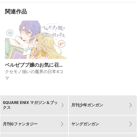
関連作品
ベルゼブブ嬢のお気に召す
まま。
クセモノ揃いの魔界の日常4コ
マ
SQUARE ENIX マガジン＆ブッ
月刊少年ガンガン
クス
月刊Gファンタジー
ヤングガンガン