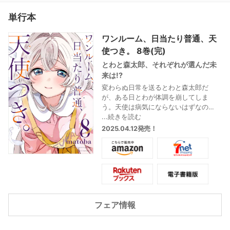
単行本
ワンルーム、日当たり普通、天
使つき。 8巻(完)
とわと森太郎、それぞれが選んだ未
来は!?
変わらぬ日常を送るとわと森太郎だ
が、ある日とわが体調を崩してしま
う。天使は病気にならないはずなの
に、羽根も出せなくなってしまった、
...続きを読む
とわ。その事態を重く見た神様から、
2025.04.12発売！
天界に帰ってくるように言われ…。
二人の同居生活の結末は!? 天使と高校
生の同居ラブコメついに完結です!
フェア情報