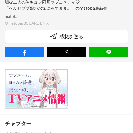
垢な二人の胸キュン同居ラブコメディ♡
「ベルゼブブ嬢のお気に召すまま。」のmatoba最新作!
matoba
感想を送る
チャプター