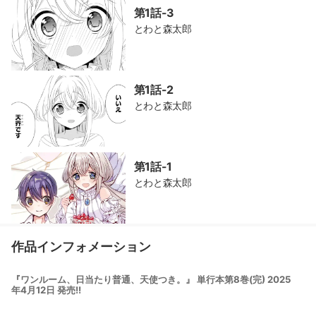
第1話-3
とわと森太郎
第1話-2
とわと森太郎
第1話-1
とわと森太郎
作品インフォメーション
『ワンルーム、日当たり普通、天使つき。』 単行本第8巻(完) 2025
年4月12日 発売!!