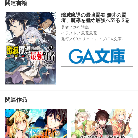
関連書籍
ショートストーリーも収録!
殲滅魔導の最強賢者 無才の賢
者、魔導を極め最強へ至る 3巻
著者／進行諸島
イラスト／風花風花
発行／SBクリエイティブ(GA文庫)
関連作品