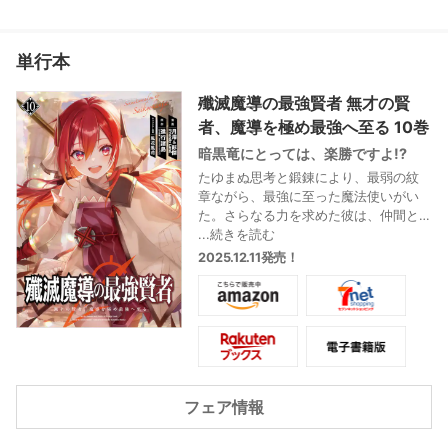
単行本
殲滅魔導の最強賢者 無才の賢
者、魔導を極め最強へ至る 10巻
暗黒竜にとっては、楽勝ですよ!?
たゆまぬ思考と鍛錬により、最弱の紋
章ながら、最強に至った魔法使いがい
た。さらなる力を求めた彼は、仲間と
の共闘に活路を見出す。選ばれたの
...続きを読む
は、人化した暗黒竜の少女イリスと、
2025.12.11発売！
ランク11冒険者の魔法使いユリルと剣士
ロイター。パーティーを結成し強くな
ることを誓い合う。魔法理論を超越し
た力…『理外の術』を持つ『熾天会』。
様々な『理外の術』を持つ『熾天会』
の刺客たち。その予測不能な攻撃も最
強賢者の前では無力…!? ついに支部の中
フェア情報
枢にたどり着くが、そこにいたのは…。
もうひとつの異世界「紋章」ファンタ
ジーをコミカライズ! 原作者書き下ろし