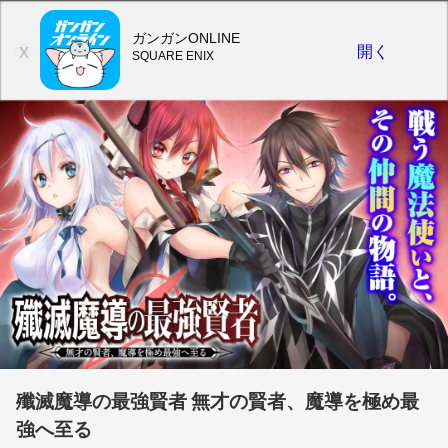
ガンガンONLINE
開く
X
SQUARE ENIX
殲滅魔導の最強賢者 無才の賢者、魔導を極め最
強へ至る