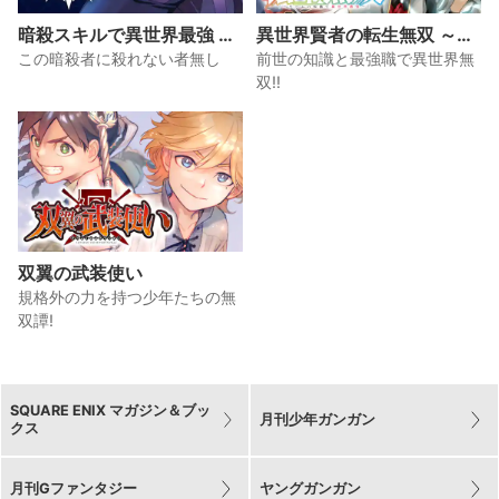
暗殺スキルで異世界最強 ～
異世界賢者の転生無双 ～ゲ
錬金術と暗殺術を極めた俺
ームの知識で異世界最強～
この暗殺者に殺れない者無し
前世の知識と最強職で異世界無
は、世界を陰から支配する
双!!
～
双翼の武装使い
規格外の力を持つ少年たちの無
双譚!
SQUARE ENIX マガジン＆ブッ
月刊少年ガンガン
クス
月刊Gファンタジー
ヤングガンガン