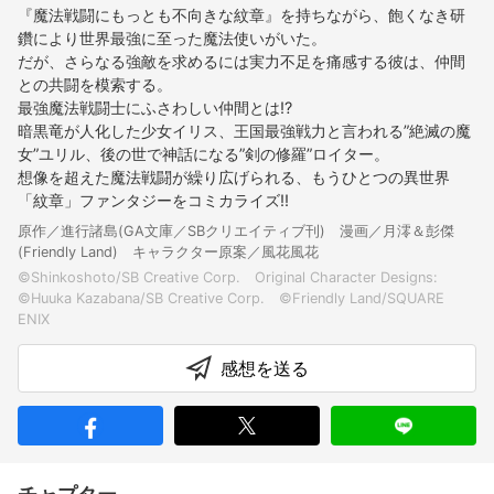
『魔法戦闘にもっとも不向きな紋章』を持ちながら、飽くなき研
鑽により世界最強に至った魔法使いがいた。
だが、さらなる強敵を求めるには実力不足を痛感する彼は、仲間
との共闘を模索する。
最強魔法戦闘士にふさわしい仲間とは!?
暗黒竜が人化した少女イリス、王国最強戦力と言われる”絶滅の魔
女”ユリル、後の世で神話になる”剣の修羅”ロイター。
想像を超えた魔法戦闘が繰り広げられる、もうひとつの異世界
「紋章」ファンタジーをコミカライズ!!
原作／進行諸島(GA文庫／SBクリエイティブ刊) 漫画／月澪＆彭傑
(Friendly Land) キャラクター原案／風花風花
©Shinkoshoto/SB Creative Corp. Original Character Designs:
©Huuka Kazabana/SB Creative Corp. ©Friendly Land/SQUARE
感想を送る