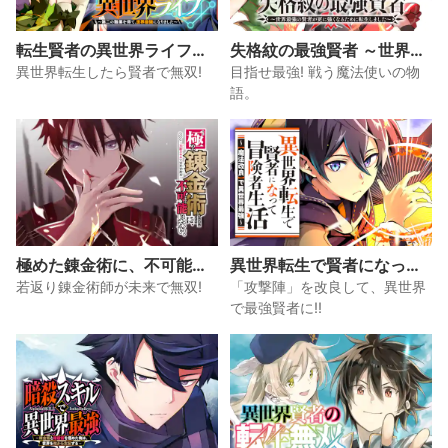
転生賢者の異世界ライフ～
失格紋の最強賢者 ～世界最
第二の職業を得て、世界最
強の賢者が更に強くなるた
異世界転生したら賢者で無双!
目指せ最強! 戦う魔法使いの物
強になりました～
めに転生しました～
語。
極めた錬金術に、不可能は
異世界転生で賢者になって
ない。 ～万能スキルで異世
冒険者生活 ～【魔法改良】
若返り錬金術師が未来で無双!
「攻撃陣」を改良して、異世界
界無双～
で異世界最強～
で最強賢者に!!