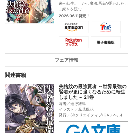
来へ転生。しかし魔法理論が退化した
未来では、望んだ紋章は「失格紋」と
...続きを読む
呼ばれ蔑まれていた。紋章の情報を歪
2026.06.11発売！
め、魔法理論を退化させたのは魔族。
その魔族の背後には、マティアス達の
星を狙う、宇宙の魔物『熾星霊』の侵
略の歴史があった…! 『熾星霊』からや
って来たミョル達と合流し、宇宙船を
建造したマティアス達は、ミョル達の
母船に向けて旅出つ…! 最強賢者の母船
フェア情報
乗っ取り計画が発動する…!!
超人気異世界「紋章」ファンタジー!! 原
作者書き下ろしショートストーリーも
関連書籍
収録!
失格紋の最強賢者 ～世界最強の
賢者が更に強くなるために転生
しました～ 21巻
著者／進行諸島
イラスト／風花風花
発行／SBクリエイティブ(GAノベル)