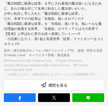
『魔法戦闘に最適な紋章』を手に入れ最強の魔法使いになるため
に、自らの魂を封じて未来に転生した魔法使いがいた。
少年に転生し手に入れた『魔法戦闘に最適な紋章』。
だが、未来でその紋章は「失格紋」扱いされていた!!
『魔法戦闘に最適な紋章』を「失格紋」扱いする、低レベルな魔
法理論が跋扈する世界。「失格紋」のマティアスはその世界で
【賢者】と呼ばれた実力を続々発揮していく――!!
「小説家になろう」発! 超人気異世界「紋章」ファンタジーをコミ
カライズ!!
原作／進行諸島(GAノベル／SBクリエイティブ刊) 漫画／肝匠＆馮昊
(Friendly Land) キャラクター原案／風花風花
©Shinkoshoto/SB Creative Corp. Original Character
Designs:©Huuka Kazabana/SB Creative Corp. ©Friendly
Land/SQUARE ENIX
感想を送る