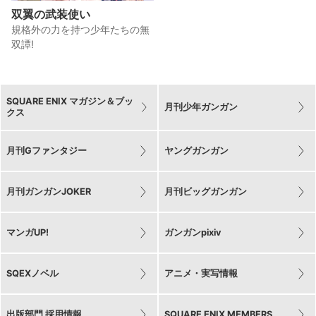
双翼の武装使い
規格外の力を持つ少年たちの無
双譚!
SQUARE ENIX マガジン＆ブッ
月刊少年ガンガン
クス
月刊Gファンタジー
ヤングガンガン
月刊ガンガンJOKER
月刊ビッグガンガン
マンガUP!
ガンガンpixiv
SQEXノベル
アニメ・実写情報
出版部門 採用情報
SQUARE ENIX MEMBERS