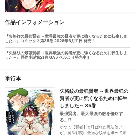
作品インフォメーション
『失格紋の最強賢者 ～世界最強の賢者が更に強くなるために転生しま
した～』コミックス第35巻 2026年6月11日 発売!!
『失格紋の最強賢者 ～世界最強の賢者が更に強くなるために転生しま
した～』原作小説第21巻 GAノベルより発売中!!
単行本
失格紋の最強賢者 ～世界最強の
賢者が更に強くなるために転生
しました～ 35巻
最強賢者、最大最強の敵を侵略す
る…!?
かつて【賢者】と呼ばれた魔法使い
が、魔法戦闘に最適な紋章を求めて未