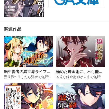
関連作品
転生賢者の異世界ライフ～
極めた錬金術に、不可能は
第二の職業を得て、世界最
ない。 ～万能スキルで異世
異世界転生したら賢者で無双!
若返り錬金術師が未来で無双!
強になりました～
界無双～