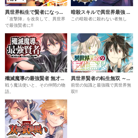
異世界転生で賢者になって
暗殺スキルで異世界最強 ～
冒険者生活 ～【魔法改良】
錬金術と暗殺術を極めた俺
「攻撃陣」を改良して、異世界
この暗殺者に殺れない者無し
で異世界最強～
は、世界を陰から支配する
で最強賢者に!!
～
殲滅魔導の最強賢者 無才の
異世界賢者の転生無双 ～ゲ
賢者、魔導を極め最強へ至
ームの知識で異世界最強～
戦う魔法使いと、その仲間の物
前世の知識と最強職で異世界無
る
語。
双!!