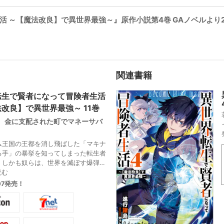
～【魔法改良】で異世界最強～』原作小説第4巻 GAノベルより202
関連書籍
転生で賢者になって冒険者生活
改良】で異世界最強～ 11巻
、金に支配された町でマネーサバ
ム王国の王都を消し飛ばした「マキナ
る手」の暴挙を知ってしまった転生者
。しかも奴らは、世界を滅ぼす爆弾を
―! 潜入捜査に乗り出したミナトは、
読む
受付嬢のシリルを道案内に迎え、敵の
.07発売！
急ぐことに。だが、途中で遭遇した砂
るため立ち寄ったビシアの町は、モヒ
牛耳る“金こそ絶対”の無法地帯だっ
々にカツアゲに遭うわ、町に入れば即マ