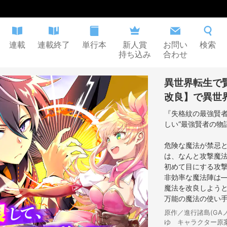
連載
連載終了
単行本
新人賞
お問い
検索
持ち込み
合わせ
異世界転生で
改良】で異世
『失格紋の最強賢
しい“最強賢者の物語”
危険な魔法が禁忌
は、なんと攻撃魔
初めて目にする攻
非効率な魔法陣は―
魔法を改良しようと
万能の魔法の使い手
原作／進行諸島(GA
ゆ キャラクター原