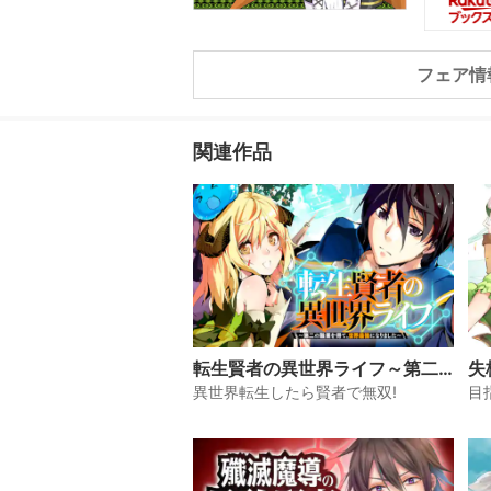
ネーゲー
礼を受け
れたミナ
フェア情
け…! 金
を隠した
原作者書き
関連作品
転生賢者の異世界ライフ～第二
失
の職業を得て、世界最強になり
賢
異世界転生したら賢者で無双!
目
ました～
し