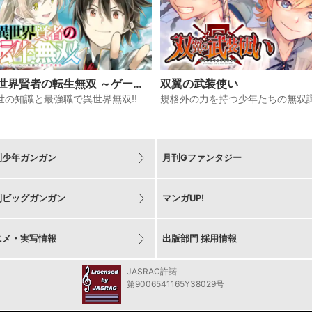
世界賢者の転生無双 ～ゲーム
双翼の武装使い
知識で異世界最強～
世の知識と最強職で異世界無双!!
規格外の力を持つ少年たちの無双譚
刊少年ガンガン
月刊Gファンタジー
刊ビッグガンガン
マンガUP!
ニメ・実写情報
出版部門 採用情報
JASRAC許諾
第9006541165Y38029号