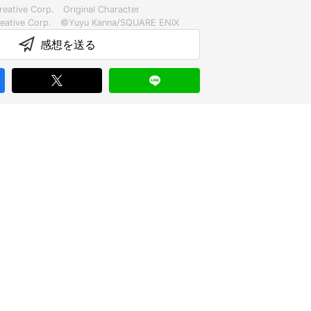
eative Corp. Original Character
感想を送る