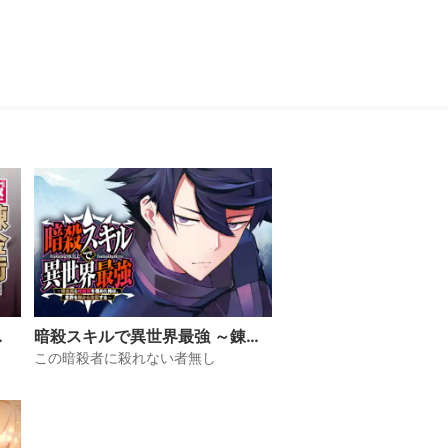
暗殺スキルで異世界最強 ～錬金
双
術と暗殺術を極めた俺は、世界
この暗殺者に殺れない者無し
を陰から支配する～