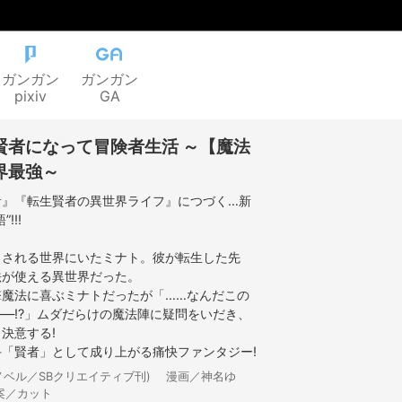
ガンガン
ガンガン
pixiv
GA
賢者になって冒険者生活 ～【魔法
界最強～
者』『転生賢者の異世界ライフ』につづく…新
!!!
とされる世界にいたミナト。彼が転生した先
法が使える異世界だった。
撃魔法に喜ぶミナトだったが「……なんだこの
―!?」ムダだらけの魔法陣に疑問をいだき、
決意する!
「賢者」として成り上がる痛快ファンタジー!
ノベル／SBクリエイティブ刊) 漫画／神名ゆ
案／カット