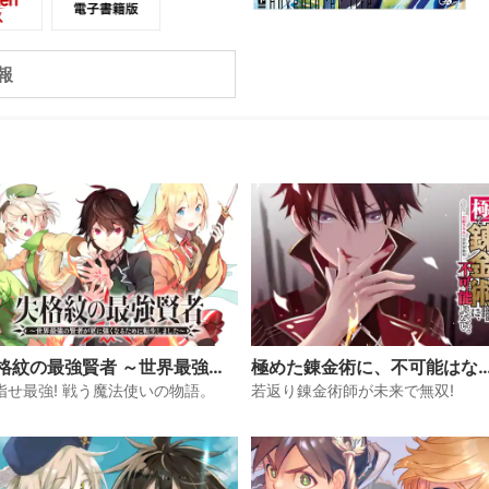
ムだわでミナト達は容赦のない金の洗
る。しかも、モヒカン族に目をつけら
トが頼れるのは、うさん臭い“仮面”だ
報
と暴力が支配する町で、ミナトは正体
まま生き残れるのか――。
下ろし小説も収録!!
格紋の最強賢者 ～世界最強の
極めた錬金術に、不可能はな
者が更に強くなるために転生
い。 ～万能スキルで異世界無
指せ最強! 戦う魔法使いの物語。
若返り錬金術師が未来で無双!
ました～
～