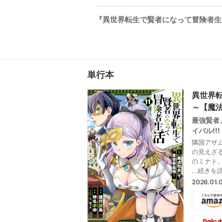
『異世界転生で賢者になって冒険者生活 
単行本
異世界
～【魔法
最強賢者
イバル!!!
隣国アザ
の見えざ
のミナト
密造中―
...続きを
元ギルド
2026.01
潜伏先へ
嵐を避け
カン族が
た!? 早