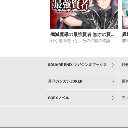
殲滅魔導の最強賢者 無才の賢
異
者、魔導を極め最強へ至る
の
戦う魔法使いと、その仲間の物語。
前
SQUARE ENIX マガジン＆ブックス
月
月刊ガンガンJOKER
月
SQEXノベル
ア