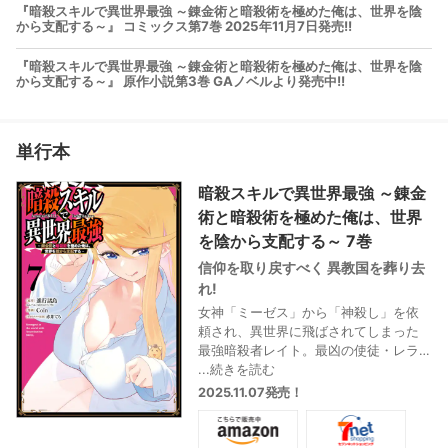
『暗殺スキルで異世界最強 ～錬金術と暗殺術を極めた俺は、世界を陰
から支配する～』 コミックス第7巻 2025年11月7日発売!!
『暗殺スキルで異世界最強 ～錬金術と暗殺術を極めた俺は、世界を陰
から支配する～』 原作小説第3巻 GAノベルより発売中!!
単行本
暗殺スキルで異世界最強 ～錬金
術と暗殺術を極めた俺は、世界
を陰から支配する～ 7巻
信仰を取り戻すべく 異教国を葬り去
れ!
女神「ミーゼス」から「神殺し」を依
頼され、異世界に飛ばされてしまった
最強暗殺者レイト。最凶の使徒・レラ
イアスを打ち破り、聖物『国守りの錫
...続きを読む
杖』を奪還したレイトはその功績から
2025.11.07発売！
女神の使徒に任命された。そして、レ
イトは女神の信仰を増やすべく、異教
徒が支配するロンダル大司教国に向か