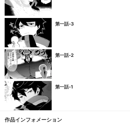
第一話-3
第一話-2
第一話-1
作品インフォメーション