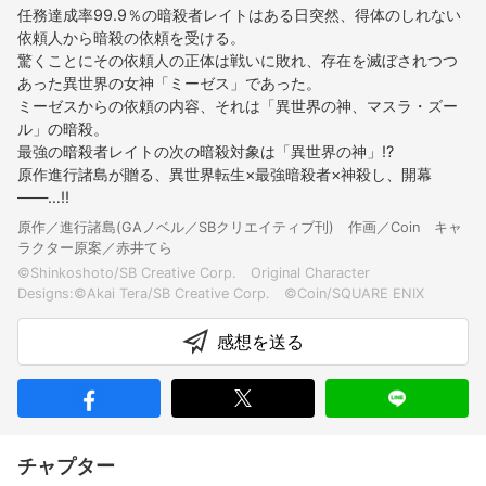
任務達成率99.9％の暗殺者レイトはある日突然、得体のしれない
依頼人から暗殺の依頼を受ける。
驚くことにその依頼人の正体は戦いに敗れ、存在を滅ぼされつつ
あった異世界の女神「ミーゼス」であった。
ミーゼスからの依頼の内容、それは「異世界の神、マスラ・ズー
ル」の暗殺。
最強の暗殺者レイトの次の暗殺対象は「異世界の神」!?
原作進行諸島が贈る、異世界転生×最強暗殺者×神殺し、開幕
――…!!
原作／進行諸島(GAノベル／SBクリエイティブ刊) 作画／Coin キャ
ラクター原案／赤井てら
©Shinkoshoto/SB Creative Corp. Original Character
感想を送る
チャプター