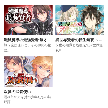
殲滅魔導の最強賢者 無才の
異世界賢者の転生無双 ～ゲ
賢者、魔導を極め最強へ至
ームの知識で異世界最強～
戦う魔法使いと、その仲間の物
前世の知識と最強職で異世界無
る
語。
双!!
双翼の武装使い
規格外の力を持つ少年たちの無
双譚!