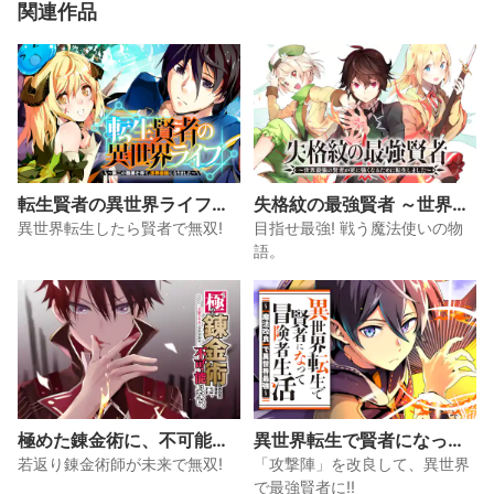
関連作品
転生賢者の異世界ライフ～
失格紋の最強賢者 ～世界最
第二の職業を得て、世界最
強の賢者が更に強くなるた
異世界転生したら賢者で無双!
目指せ最強! 戦う魔法使いの物
強になりました～
めに転生しました～
語。
極めた錬金術に、不可能は
異世界転生で賢者になって
ない。 ～万能スキルで異世
冒険者生活 ～【魔法改良】
若返り錬金術師が未来で無双!
「攻撃陣」を改良して、異世界
界無双～
で異世界最強～
で最強賢者に!!