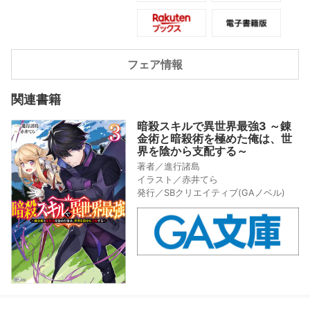
う。しかし、その最中王女ルーミアは
彼の重大な秘密を知ることになり…!?
原作進行諸島が贈る、異世界転生×最強
暗殺者×神殺し第7巻開幕――。
フェア情報
関連書籍
暗殺スキルで異世界最強3 ～錬
金術と暗殺術を極めた俺は、世
界を陰から支配する～
著者／進行諸島
イラスト／赤井てら
発行／SBクリエイティブ(GAノベル)